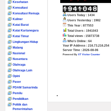
Kesehatan
Konsultasi
Konsultasi Remaja
Users Today : 1434
Kuliner
Users Yesterday : 1982
Kutai Barat
This Year : 877553
Kutai Kartanegara
Total Users : 1941043
Total views : 15873738
Kutai Timur
Who's Online : 64
Lingkungan Hidup
Your IP Address : 216.73.216.254
Malang
Server Time : 2026-08-06
Nasional
Powered By
XT Visitor Counter
Nusantara
Olahraga
Olahraga Lain
Opini
Paser
PDAM Samarinda
Pemilu
Pendidikan
Politik dan
Pemerintahan