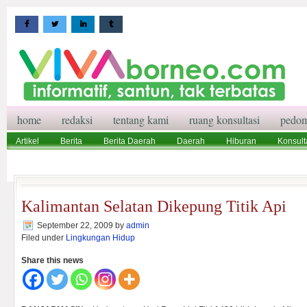
home
redaksi
tentang kami
ruang konsultasi
pedom
Artikel
Berita
Berita Daerah
Daerah
Hiburan
Konsult
Wisata
Pedoman Media Siber
Redaksi
Ruang Konsultasi
Kalimantan Selatan Dikepung Titik Api
September 22, 2009
by
admin
Filed under
Lingkungan Hidup
Share this news