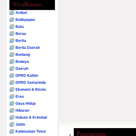
VivaBorneo
Artikel
Balikpapan
Batu
Berau
Berita
Berita Daerah
Bontang
Budaya
Daerah
DPRD Kaltim
DPRD Samarinda
Ekonomi & Bisnis
Erau
Gaya Hidup
Hiburan
Hukum & Kriminal
Jatim
Kalimantan Timur
Pengunjung