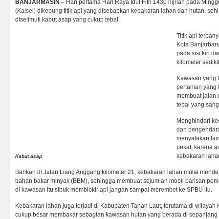
BANJARMASIN –
Hari pertama Hari Raya Idul Fitri 1430 hijriah pada Ming
(Kalsel) dikepung titik api yang disebabkan kebakaran lahan dan hutan, seh
diselimuti kabut asap yang cukup tebal.
Titik api terban
Kota Banjarbaru
pada sisi kiri 
kilometer sedikit
Kawasan yang t
pertanian yang 
membuat jalan d
tebal yang san
Menghindari kec
dan pengendara
menyalakan lamp
pekat, karena a
kebakaran lahan
Kabut asap
Bahkan di Jalan Liang Anggang kilometer 21, kebakaran lahan mulai mendek
bahan bakar minyak (BBM), sehingga membuat sejumlah mobil barisan pe
di kawasan itu sibuk memblokir api jangan sampai merembet ke SPBU itu.
Kebakaran lahan juga terjadi di Kabupaten Tanah Laut, terutama di wilayah 
cukup besar membakar sebagian kawasan hutan yang berada di sepanjang