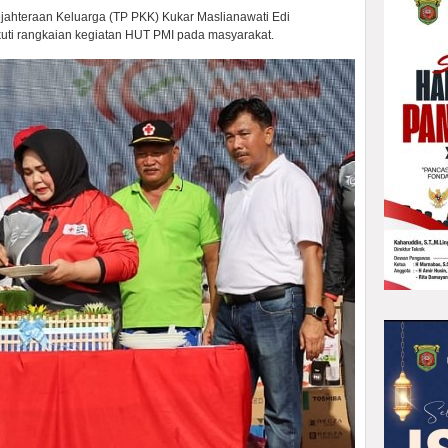
ahteraan Keluarga (TP PKK) Kukar Maslianawati Edi
i rangkaian kegiatan HUT PMI pada masyarakat.