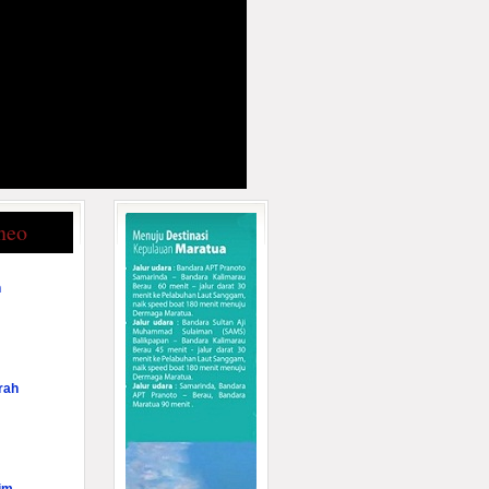
neo
n
rah