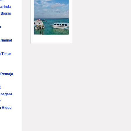
im
arinda
 Bisnis
p
riminal
n Timur
i Remaja
t
anegara
r
n Hidup