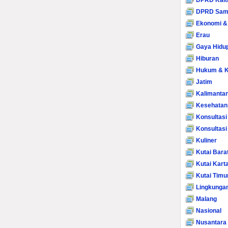
DPRD Kalt
DPRD Sam
Ekonomi &
Erau
Gaya Hidu
Hiburan
Hukum & K
Jatim
Kalimanta
Kesehatan
Konsultasi
Konsultas
Kuliner
Kutai Bara
Kutai Kart
Kutai Timu
Lingkunga
Malang
Nasional
Nusantara