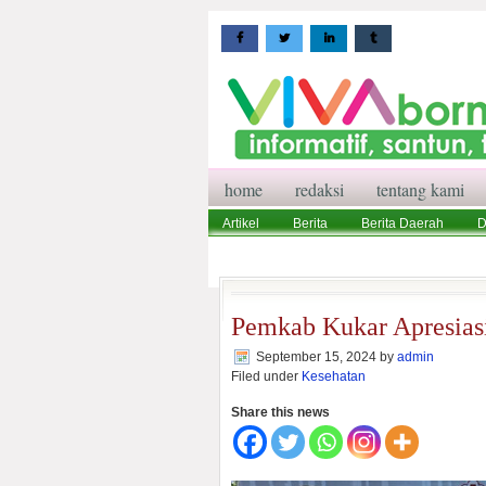
home
redaksi
tentang kami
Artikel
Berita
Berita Daerah
D
Wisata
Pedoman Media Siber
Red
Pemkab Kukar Apresias
September 15, 2024
by
admin
Filed under
Kesehatan
Share this news