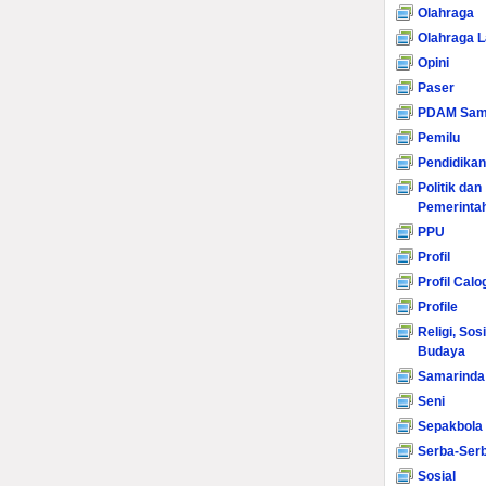
Olahraga
Olahraga L
Opini
Paser
PDAM Sam
Pemilu
Pendidikan
Politik dan
Pemerinta
PPU
Profil
Profil Calo
Profile
Religi, Sos
Budaya
Samarinda
Seni
Sepakbola
Serba-Serb
Sosial