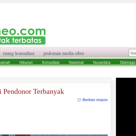
ruang konsultasi
pedoman media siber
aerah
Hiburan
Konsultasi
Nasional
Nusantara
Olahraga
aksi
Ruang Konsultasi
Tentang Kami
i Pendonor Terbanyak
Berikan respon