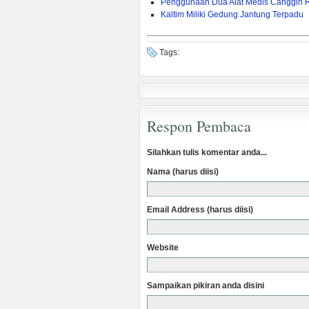
Penggunaan Dua Alat Medis Canggih 
Kaltim Miliki Gedung Jantung Terpadu
Tags:
Respon Pembaca
Silahkan tulis komentar anda...
Nama (harus diisi)
Email Address (harus diisi)
Website
Sampaikan pikiran anda disini