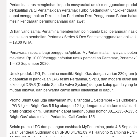
Pertamina terus mengimbau kepada masyarakat untuk menggunakan produk
berkualitas yaitu Pertamax dan Pertamax Turbo. Sedangkan untuk kendara
dapat menggunakan Dex Lite dan Pertamina Dex. Penggunaan Bahan bakar
mesin kendaraan berumur panjang dan awet.
Di hari yang sama, Pertamina memberikan poin ganda bagi pelanggan nasi
melakukan pembelian Pertamax Series & Dex Series menggunakan aplikasi
– 18.00 WITA.
Penawaran special bagi pengguna Aplikasi MyPertamina lainnya yaitu pot
maksimal Rp 10.000/pengguna/bulan untuk pembelian Pertamax, Pertamax 
1 – 30 September 2020.
Untuk produk LPG, Pertamina memiliki Bright Gas dengan varian 220 gram (ca
didapatkan di pangkalan LPG resmi Pertamina, SPBU, dan modern outlet lain
teknologi DSVS (Double Spindle Valve System) dengan katup ganda yang le
mudah dibawa, dan berwarna cantik untuk diletakkan di dapur.
Promo Bright Gas juga ditawarkan mulai tanggal 1 September – 31 Oktober
LPG 3 kg ke Bright Gas 5.5 kg ataupun 12 kg, dengan total diskon mulai dar
gratis ongkos kirim. Konsumen dapat menghubungi nomor 0811-135-0-135 de
Bright Gas” atau melalui Pertamina Call Center 135.
Selain promo LPG dan potongan cashback MyPertamina, pada 4-6 Septembe
Jalan Jenderal Sudirman dan SPBU 64.761.09 MT Haryono (Samping PLN