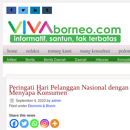
home
redaksi
tentang kami
ruang konsultasi
pedom
Artikel
Berita
Berita Daerah
Daerah
Hiburan
Konsult
Wisata
Pedoman Media Siber
Redaksi
Ruang Konsultasi
Peringati Hari Pelanggan Nasional dengan
Menyapa Konsumen
September 4, 2020
by
admin
Filed under
Ekonomi & Bisnis
Share this news