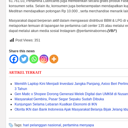
61.761.03, Pertamina Lubricants juga memberikan secara gratis produk Fas
konsumen setia. Selain itu, konsumen juga berkesempatan mendapatkan k
Meditran mendapatkan potongan Rp 10.000 , serta merchandise menarik lai
Masyarakat dapat berperan aktif dalam mengawasi distribusi BBM & LPG di
melaporkan temuan di lapangan ke pertamina call center 135 atau melalui
dapat melalui akun media sosial Instagram @pertaminaborneo
.(VB/*)
Post Views:
351
Share this news
ARTIKEL TERKAIT
Memilih Laptop Kini Menjadi Investasi Jangka Panjang, Axioo Beri Per
3 Tahun
Gen Matic x Shopee Dorong Generasi Melek Digital dan UMKM di Nusan
Masyarakat Gembira, Pasar Segar Sepaku Sudah Dibuka
Kunjungan Selama Lebaran Kuatkan Ekonomi di IKN
Otorita IKN dan Bank Indonesia Ajak Masyarakat Belanja Bijak Jelang Idulf
Tags:
hari pelanggan nasional
,
pertamina menyapa