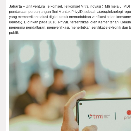
Jakarta
– Unit ventura Telkomsel, Telkomsel Mitra Inovasi (TMI) melalui 
pendanaan perpanjangan Seri A untuk PrivyID, sebuah
startup
teknologi regu
yang memberikan solusi digital untuk memudahkan verifikasi calon konsume
journey
). Didirikan pada 2016, PrivyID tersertifikasi oleh Kementerian Komun
menerima pendaftaran, memverifikasi, menerbitkan sertifikat elektronik dan 
publik.