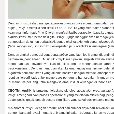
Dengan prinsip selalu mengedepankan prioritas privasi pengguna dalam pe
digital, PrivyID memiliki sertifikasi ISO 27001:2013 yang merupakan standa
keamanan informasi. PrivyID telah memfasilitasibeberapa lembaga keuanga
akuisisi konsumen berbasis digital. Privy ID juga menggunakan berbagai jenis 
pengecekan dokumen berbasis AI, pendeteksi karakterkehidupan (
livenes de
(
facial recognition)
, infrastruktur enkripsidan jalur otentifikasi terintegrasi (
sma
Dengan tingkat penetrasi pengguna
mobile
yang jauh lebih tinggi dibandin
perbankan, pendanaan TMI untuk PrivyID merupakan langkah awaldalamme
mengubah pasar layanan verifikasi identitas, dengan menghadirkan sarana ya
bagi konsumen. Dengan mengutamakan keamanan, layanan ini mengidentifi
algoritma penilaian kredit yang dikombinasikan dengan metode lainseperti ta
identitas terverifikasi, untuk memproses pengguna hanya dalam hitungan meni
ini membuka peluang untuk mengakselerasi inklusi keuangan di Indonesia.
CEO TMI, Andi Kristianto
menjelaskan, teknologi
application program interf
PrivyID menghadirkan proses operasional yang efektif dan efisien bagi pen
dalam posisi untuk tumbuh secara signifikan, yang sekaligus tentunya menga
“Kolaborasi PrivyID dengan produk, aset dan sumber daya dari Telkomsel,
pengembanganinovasi menarik di bidang ini dalam beberapa tahun ke depan,”