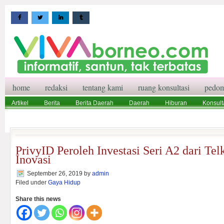
home
redaksi
tentang kami
ruang konsultasi
pedom
Artikel
Berita
Berita Daerah
Daerah
Hiburan
Konsult
Wisata
Pedoman Media Siber
Redaksi
Ruang Konsultasi
PrivyID Peroleh Investasi Seri A2 dari Te
Inovasi
September 26, 2019
by
admin
Filed under
Gaya Hidup
Share this news