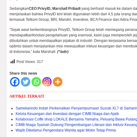
Sedangkan
CEO PrivyID, Marshall Pribadi
yang berhasil masuk ke dalam da
menjelaskan bahwa PrivyID kini telah digunakan lebih dari 4,5 juta orang dan 
termasuk Telkom Group, BRI, Mandiri, Investree, BCA Finance dan Adira Fin
“Sejak awal berkembangnya PrivyID, Telkom Group telah memegang peranan
mendapatkanfondasi pengetahuan yang esensial, kami juga memperoleh jej
dibutuhkan untuk mendapatkan pijakan di industri. Dengan kerjasama bers
optimis dalam menjalankan misi mewujudkan inklusi keuangan dan membuka 
di Indonesia,” kata Marshall.
(*/adv)
Post Views:
317
Share this news
ARTIKEL TERKAIT
Samekarindo Indah Perkenalkan Penyempurnaan Suzuki XL7 di Samari
Kelola Keuangan dan Investasi dengan CIMB Niaga dan Ajaib
Kolaborasi Coffe shop LOKALE Bersama Yamaha, Peluang Bawa Pulang
CIMB Niaga Syariah Dukung Pengembangan Literasi dan Inklusi Keuang
Wajib Diketahui Pengendara Wanita agar Motor Tetap Prima