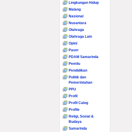
Lingkungan Hidup
Malang
Nasional
Nusantara
Olahraga
Olahraga Lain
Opini
Paser
PDAM Samarinda
Pemilu
Pendidikan
Politik dan
Pemerintahan
PPU
Profil
Profil Calog
Profile
Religi, Sosial &
Budaya
Samarinda