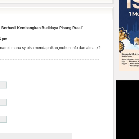
 Berhasil Kembangkan Budidaya Pisang Rutai"
25 pm
nanam,d mana sy bisa mendapatkan,mohon info dan almat,x?