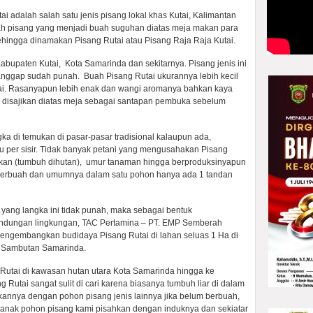
adalah salah satu jenis pisang lokal khas Kutai, Kalimantan
ah pisang yang menjadi buah suguhan diatas meja makan para
ehingga dinamakan Pisang Rutai atau Pisang Raja Raja Kutai.
bupaten Kutai, Kota Samarinda dan sekitarnya. Pisang jenis ini
anggap sudah punah. Buah Pisang Rutai ukurannya lebih kecil
ai. Rasanyapun lebih enak dan wangi aromanya bahkan kaya
ni disajikan diatas meja sebagai santapan pembuka sebelum
ka di temukan di pasar-pasar tradisional kalaupun ada,
u per sisir. Tidak banyak petani yang mengusahakan Pisang
emukan (tumbuh dihutan), umur tanaman hingga berproduksinyapun
r berbuah dan umumnya dalam satu pohon hanya ada 1 tandan
 yang langka ini tidak punah, maka sebagai bentuk
indungan lingkungan, TAC Pertamina – PT. EMP Semberah
engembangkan budidaya Pisang Rutai di lahan seluas 1 Ha di
2 Sambutan Samarinda.
Rutai di kawasan hutan utara Kota Samarinda hingga ke
Rutai sangat sulit di cari karena biasanya tumbuh liar di dalam
annya dengan pohon pisang jenis lainnya jika belum berbuah,
anak pohon pisang kami pisahkan dengan induknya dan sekiatar