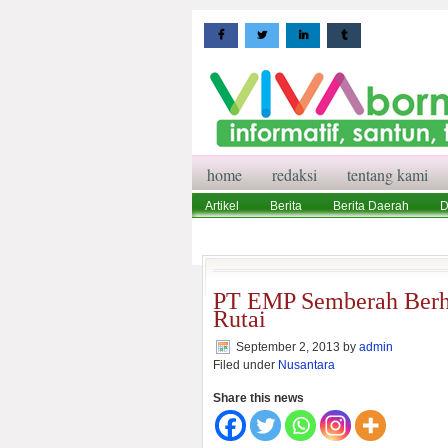
home
redaksi
tentang kami
Artikel
Berita
Berita Daerah
D
Wisata
Pedoman Media Siber
Red
PT EMP Semberah Berh
Rutai
September 2, 2013
by
admin
Filed under
Nusantara
Share this news