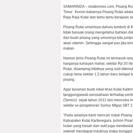
SAMARINDA – vivaborneo.com, Pisang Rutai 
Timur. Konon kabarnya Pisang Rutai adal
Raja Raja Kutai dan tamu tamu kerajaan s
Pisang Rutai umumnya dahulu tumbuh di Ka
tidak banyak orang mengetahui bahkan di
dari buah pisang yang umumnya kita jump
akan vitamin. Sehingga sangat pas jika ki
makan.
Namun jenis Pisang Rutai ini termasuk lang
harganya lumayan mahal, sekitar Rp 20 rib
Rutai, disamping bibitnya yang sulit dit
cukup lama sekitar 1,5 tahun baru belaja
pisang.
Agar tanaman buah lokal khas Kutai Kaltim
tanggungjawab perusahaan terhadap perl
(Semco) sejak tahun 2011 lalu mencoba m
sekitar ex pengeboran Sumur MIgas SBT 
“Pada awalnya kami mencari induk Pisang 
Kabupaten Kutai Kartanegara, pohon Pisang 
hutan yang basah dan sulit juga membedak
setelah mendapat induknya maka bonggol 