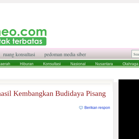
ruang konsultasi
pedoman media siber
aerah
Hiburan
Konsultasi
Nasional
Nusantara
Olahraga
aksi
Ruang Konsultasi
Tentang Kami
asil Kembangkan Budidaya Pisang
Berikan respon