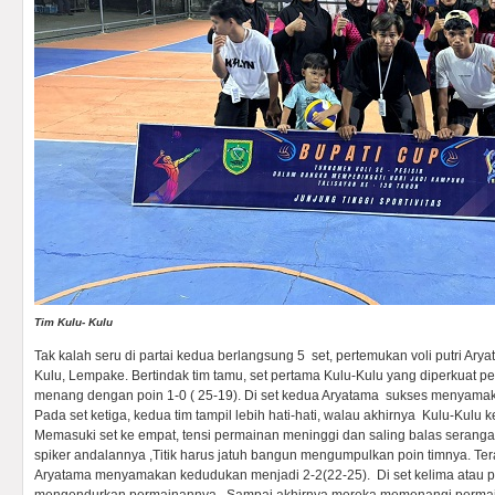
Tim Kulu- Kulu
Tak kalah seru di partai kedua berlangsung 5 set, pertemukan voli putri Ar
Kulu, Lempake. Bertindak tim tamu, set pertama Kulu-Kulu yang diperkuat 
menang dengan poin 1-0 ( 25-19). Di set kedua Aryatama sukses menyamak
Pada set ketiga, kedua tim tampil lebih hati-hati, walau akhirnya Kulu-Kulu 
Memasuki set ke empat, tensi permainan meninggi dan saling balas seranga
spiker andalannya ,Titik harus jatuh bangun mengumpulkan poin timnya. Tera
Aryatama menyamakan kedudukan menjadi 2-2(22-25). Di set kelima atau p