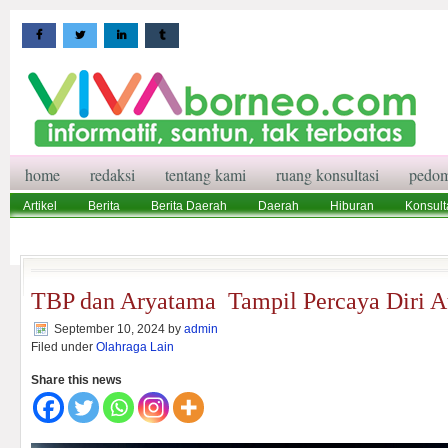
home
redaksi
tentang kami
ruang konsultasi
pedom
Artikel
Berita
Berita Daerah
Daerah
Hiburan
Konsult
Wisata
Pedoman Media Siber
Redaksi
Ruang Konsultasi
TBP dan Aryatama Tampil Percaya Diri A
September 10, 2024
by
admin
Filed under
Olahraga Lain
Share this news