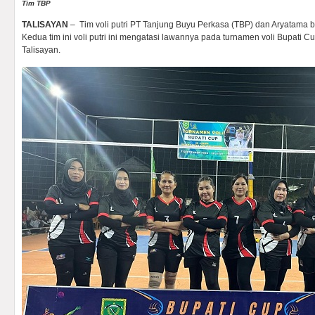
Tim TBP
TALISAYAN
– Tim voli putri PT Tanjung Buyu Perkasa (TBP) dan Aryatama b
Kedua tim ini voli putri ini mengatasi lawannya pada turnamen voli Bupati 
Talisayan.