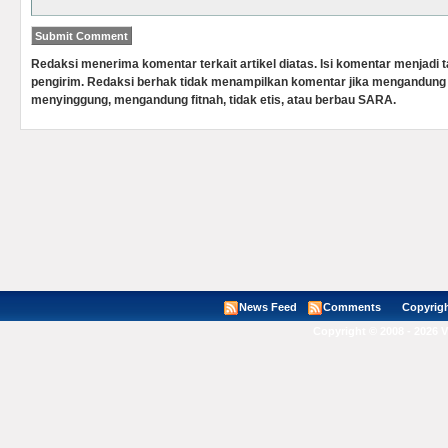
Redaksi menerima komentar terkait artikel diatas. Isi komentar menjadi
pengirim. Redaksi berhak tidak menampilkan komentar jika mengandung 
menyinggung, mengandung fitnah, tidak etis, atau berbau SARA.
News Feed
Comments
Copyright ©
Copyright © 2008 - 2026 V