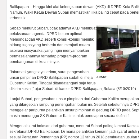
Balikpapan – Hingga kini alat kelengkapan dewan (AKD) di DPRD Kota Bali
Namun, Wakil Ketua Dewan Subari memastikan jika paling cepat pada perte
terbentuk.
Sebab menurut Subari, tidak adanya AKD membuat
pelaksanaan agenda DPRD belum optimal.
Mengingat dari AKD seperti komisi-komisi memiliki
bidang tugas yang berbeda dan menjadi muara
aspirasi masyarakat yang ingin menyampaikan
permasalahannya terhadap program-program
pembangunan di kota minyak.
“Informasi yang saya terima, surat pengesahan
Subari
unsur pimpinan DPRD Balikpapan sudah di meja
Gubernur Kaltim. Tinggal ditandatangani saja terus
dikirim kesini,” ujar Subari, di kantor DPRD Balikpapan, Selasa (8/10/2019).
Lanjut Subari, pengesahan unsur pimpinan dari Gubernur Kaltim merupak
yang ditargetkan rampung pertengahan bulan ini. Setelah sebelumnya DPR
menggelar paripurna pelantikan unsur pimpinan di gedung DPRD pada Septe
masih menunggu SK Gubernur Kaltim untuk penetapan secara definitif.
Mengenai surat balasan dari gubernur, menurut Subari paling lambat Kamis 
sekretariat DPRD Balikpapan. Di mana pelantikan kemarin jadi syarat untuk
sesuai Peraturan Pemerintah (PP) nomor 12 tahun 2018 pembuatan usulan SK