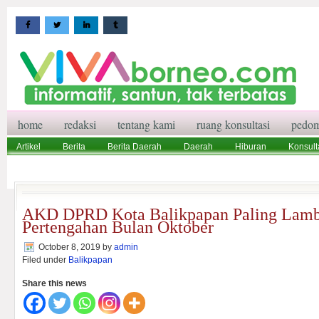
home
redaksi
tentang kami
ruang konsultasi
pedom
Artikel
Berita
Berita Daerah
Daerah
Hiburan
Konsult
Wisata
Pedoman Media Siber
Redaksi
Ruang Konsultasi
AKD DPRD Kota Balikpapan Paling Lamb
Pertengahan Bulan Oktober
October 8, 2019
by
admin
Filed under
Balikpapan
Share this news