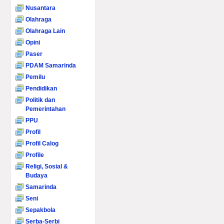
Nusantara
Olahraga
Olahraga Lain
Opini
Paser
PDAM Samarinda
Pemilu
Pendidikan
Politik dan
Pemerintahan
PPU
Profil
Profil Calog
Profile
Religi, Sosial &
Budaya
Samarinda
Seni
Sepakbola
Serba-Serbi