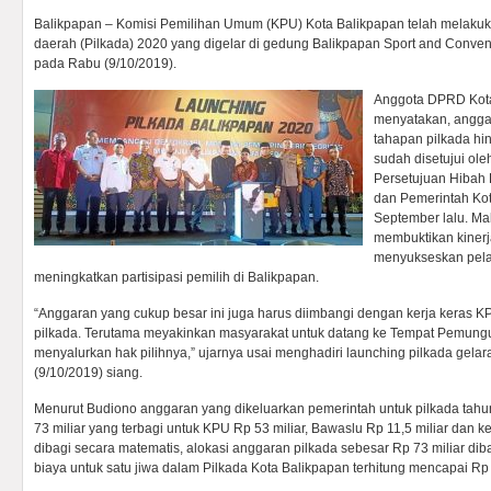
Balikpapan – Komisi Pemilihan Umum (KPU) Kota Balikpapan telah melakuk
daerah (Pilkada) 2020 yang digelar di gedung Balikpapan Sport and Conven
pada Rabu (9/10/2019).
Anggota DPRD Kota
menyatakan, angga
tahapan pilkada h
sudah disetujui ole
Persetujuan Hibah
dan Pemerintah Ko
September lalu. Ma
membuktikan kiner
menyukseskan pela
meningkatkan partisipasi pemilih di Balikpapan.
“Anggaran yang cukup besar ini juga harus diimbangi dengan kerja keras 
pilkada. Terutama meyakinkan masyarakat untuk datang ke Tempat Pemung
menyalurkan hak pilihnya,” ujarnya usai menghadiri launching pilkada gel
(9/10/2019) siang.
Menurut Budiono anggaran yang dikeluarkan pemerintah untuk pilkada tah
73 miliar yang terbagi untuk KPU Rp 53 miliar, Bawaslu Rp 11,5 miliar dan kep
dibagi secara matematis, alokasi anggaran pilkada sebesar Rp 73 miliar dib
biaya untuk satu jiwa dalam Pilkada Kota Balikpapan terhitung mencapai Rp 