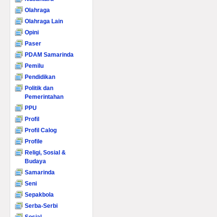
Olahraga
Olahraga Lain
Opini
Paser
PDAM Samarinda
Pemilu
Pendidikan
Politik dan
Pemerintahan
PPU
Profil
Profil Calog
Profile
Religi, Sosial &
Budaya
Samarinda
Seni
Sepakbola
Serba-Serbi