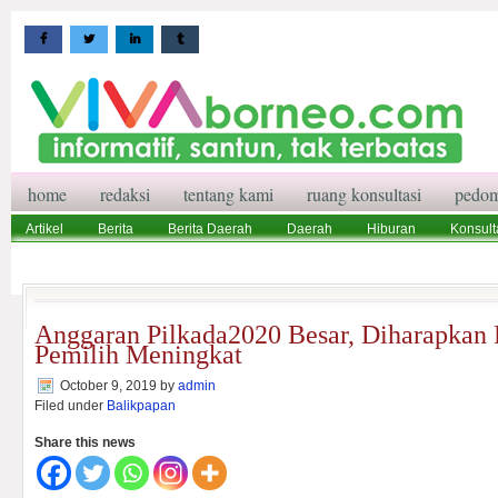
home
redaksi
tentang kami
ruang konsultasi
pedom
Artikel
Berita
Berita Daerah
Daerah
Hiburan
Konsult
Wisata
Pedoman Media Siber
Redaksi
Ruang Konsultasi
Anggaran Pilkada2020 Besar, Diharapkan P
Pemilih Meningkat
October 9, 2019
by
admin
Filed under
Balikpapan
Share this news