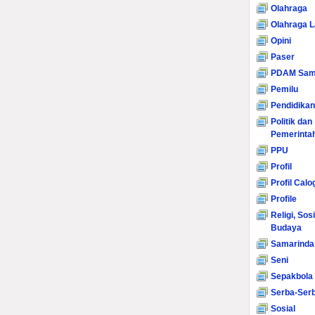
Olahraga
Olahraga L
Opini
Paser
PDAM Sam
Pemilu
Pendidikan
Politik dan
Pemerinta
PPU
Profil
Profil Calo
Profile
Religi, Sos
Budaya
Samarinda
Seni
Sepakbola
Serba-Serb
Sosial