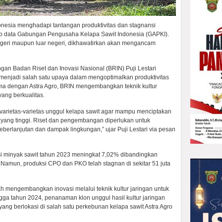
donesia menghadapi tantangan produktivitas dan stagnansi
kap data Gabungan Pengusaha Kelapa Sawit Indonesia (GAPKI).
egeri maupun luar negeri, dikhawatirkan akan mengancam
gan Badan Riset dan Inovasi Nasional (BRIN) Puji Lestari
menjadi salah satu upaya dalam mengoptimalkan produktivitas
sama dengan Astra Agro, BRIN mengembangkan teknik kultur
yang berkualitas.
arietas-varietas unggul kelapa sawit agar mampu menciptakan
as yang tinggi. Riset dan pengembangan diperlukan untuk
rlanjutan dan dampak lingkungan,” ujar Puji Lestari via pesan
si minyak sawit tahun 2023 meningkat 7,02% dibandingkan
 Namun, produksi CPO dan PKO telah stagnan di sekitar 51 juta
ah mengembangkan inovasi melalui teknik kultur jaringan untuk
gga tahun 2024, penanaman klon unggul hasil kultur jaringan
yang berlokasi di salah satu perkebunan kelapa sawit Astra Agro