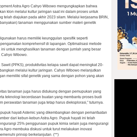
elopment Astra Agro Cahyo Wibowo mengungkapkan bahwa
n klon melalui kultur jaringan saat ini dalam proses untuk
telah diajukan pada akhir 2023 silam. Melalui kerjasama BRIN,
perbanyakan) tanaman menggunakan sumber materi genetik
igunakan harus memiliki keunggulan spesifik seperti
il pengamatan komprehensif di lapangan. Optimalisasi metode
ma ini untuk menghasilkan tanaman dengan jumlah yang besar
ata Cahyo Wibowo.
 Sawit (PPKS), produktivitas kelapa sawit dapat meningkat 20-
bangkan melalui kultur jaringan. Cahyo Wibowo melanjutkan
ingan memiliki sifat genetik yang sama dengan pohon yang akan
ktivitas tanaman juga harus didukung dengan pemupukan yang
erta teknologi kecerdasan buatan yang membantu proses budi
am perawatan tanaman juga tetap harus dieksplorasi,” tuturnya.
n pupuk hayati Astemic yang dikembangkan dengan pemanfaatan
mber dari kebun-kebun Astra Agro. Pupuk hayati ini telah
 mengurangi 25% penggunaan pupuk kimia selain juga mengurangi
ra Agro membuka diskusi untuk turut melakukan inovasi
enuhi prinsip berkelanjutan. (**)