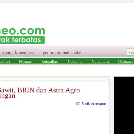
ruang konsultasi
pedoman media siber
aerah
Hiburan
Konsultasi
Nasional
Nusantara
Olahraga
aksi
Ruang Konsultasi
Tentang Kami
awit, BRIN dan Astra Agro
ingan
Berikan respon