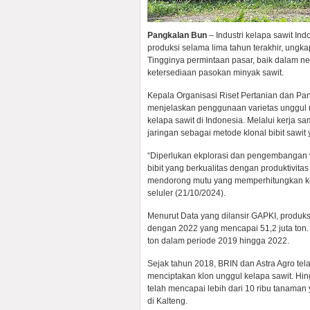
Pangkalan Bun
– Industri kelapa sawit In
produksi selama lima tahun terakhir, ung
Tingginya permintaan pasar, baik dalam n
ketersediaan pasokan minyak sawit.
Kepala Organisasi Riset Pertanian dan Pan
menjelaskan penggunaan varietas unggul 
kelapa sawit di Indonesia. Melalui kerja 
jaringan sebagai metode klonal bibit sawit 
“Diperlukan ekplorasi dan pengembangan v
bibit yang berkualitas dengan produktivit
mendorong mutu yang memperhitungkan kebe
seluler (21/10/2024).
Menurut Data yang dilansir GAPKI, produk
dengan 2022 yang mencapai 51,2 juta ton.
ton dalam periode 2019 hingga 2022.
Sejak tahun 2018, BRIN dan Astra Agro tel
menciptakan klon unggul kelapa sawit. Hin
telah mencapai lebih dari 10 ribu tanaman 
di Kalteng.