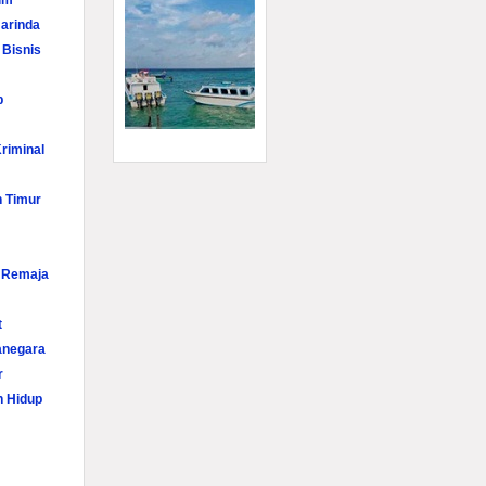
im
arinda
 Bisnis
p
riminal
n Timur
i Remaja
t
anegara
r
n Hidup