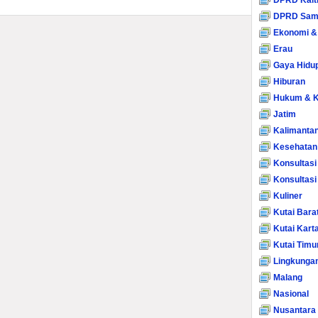
DPRD Kalt
DPRD Sam
Ekonomi &
Erau
Gaya Hidu
Hiburan
Hukum & K
Jatim
Kalimanta
Kesehatan
Konsultasi
Konsultas
Kuliner
Kutai Bara
Kutai Kart
Kutai Timu
Lingkunga
Malang
Nasional
Nusantara