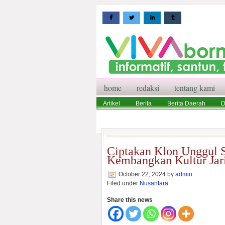
home
redaksi
tentang kami
Artikel
Berita
Berita Daerah
D
Wisata
Pedoman Media Siber
Red
Ciptakan Klon Unggul S
Kembangkan Kultur Jar
October 22, 2024
by
admin
Filed under
Nusantara
Share this news