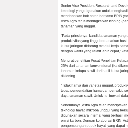
Senior Vice President Research and Dev
teknologi yang digunakan untuk menghasilka
mendapatkan hak paten bersama BRIN yang 
Astra Agro terus meningkatkan kloning (
tanaman yang unggul.
“Pada prinsipnya, kandidat tanaman yang d
produktivitas yang tinggi berdasarkan has
kultur jaringan didorong melalui kerja sa
dengan waktu yang relatif lebih cepat,” k
Menurut penelitian Pusat Penelitian Kelapa
25% dari tanaman konvensional jika dikem
tanaman kelapa sawit dari hasil kultur jar
dikloning.
“Tidak hanya dari varietas unggul, produ
tepat, pengendalian hama dan penyakit, s
daya tanaman sawit. Untuk itu, inovasi dal
Sebelumnya, Astra Agro telah menciptaka
teknologi hayati mikroba unggul yang bersu
digunakan secara internal yang berhasil
emisi karbon. Dengan kolaborasi BRIN, Ast
pengembangan pupuk hayati yang dapat mem