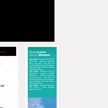
neo
n
rah