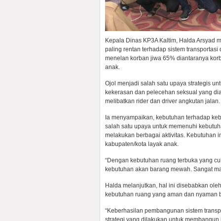
Kepala Dinas KP3A Kaltim, Halda Arsyad
paling rentan terhadap sistem transportasi 
menelan korban jiwa 65% diantaranya korb
anak.
Ojol menjadi salah satu upaya strategis u
kekerasan dan pelecehan seksual yang dia
melibatkan rider dan driver angkutan jalan.
Ia menyampaikan, kebutuhan terhadap keb
salah satu upaya untuk memenuhi kebutuha
melakukan berbagai aktivitas. Kebutuhan 
kabupaten/kota layak anak.
“Dengan kebutuhan ruang terbuka yang cuk
kebutuhan akan barang mewah. Sangat mahal 
Halda melanjutkan, hal ini disebabkan ol
kebutuhan ruang yang aman dan nyaman b
“Keberhasilan pembangunan sistem transpo
strategi yang dilakukan untuk membangun 