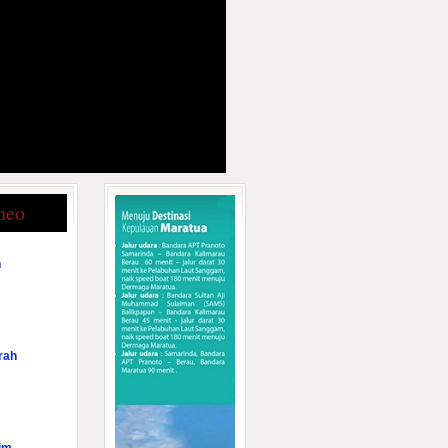
neo
n
rah