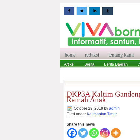
home
redaksi
tentang kami
Artikel
Berita
Berita Daerah
D
Wisata
Pedoman Media Siber
Red
DKP3A Kaltim Gandeng 
Ramah Anak
October 29, 2019
by
admin
Filed under
Kalimantan Timur
Share this news