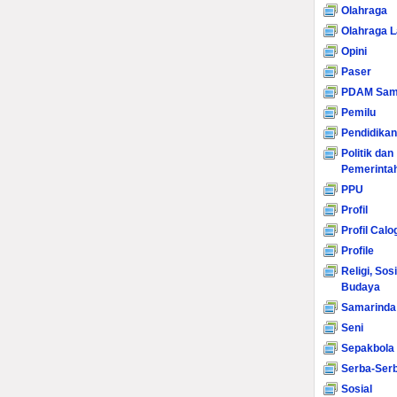
Olahraga
Olahraga L
Opini
Paser
PDAM Sam
Pemilu
Pendidikan
Politik dan
Pemerinta
PPU
Profil
Profil Calo
Profile
Religi, Sos
Budaya
Samarinda
Seni
Sepakbola
Serba-Serb
Sosial