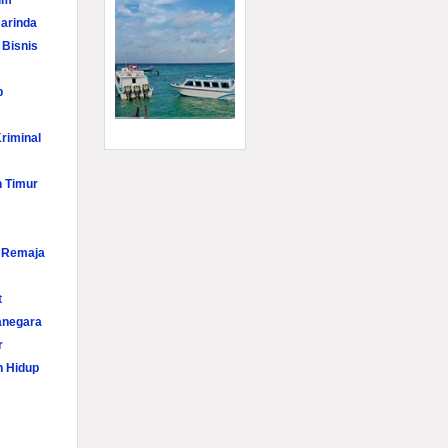
im
arinda
 Bisnis
p
riminal
n Timur
i Remaja
t
anegara
r
n Hidup