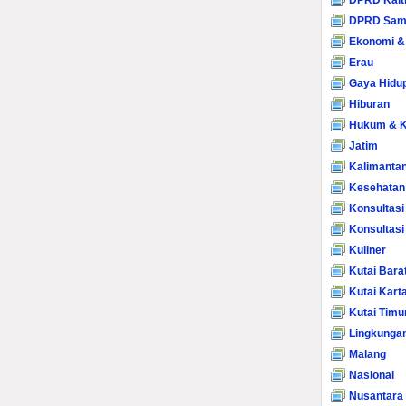
DPRD Kalt
DPRD Sam
Ekonomi &
Erau
Gaya Hidu
Hiburan
Hukum & K
Jatim
Kalimanta
Kesehatan
Konsultasi
Konsultas
Kuliner
Kutai Bara
Kutai Kart
Kutai Timu
Lingkunga
Malang
Nasional
Nusantara