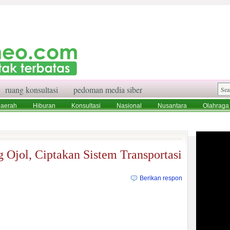
ruang konsultasi
pedoman media siber
aerah
Hiburan
Konsultasi
Nasional
Nusantara
Olahraga
aksi
Ruang Konsultasi
Tentang Kami
Ojol, Ciptakan Sistem Transportasi
Berikan respon