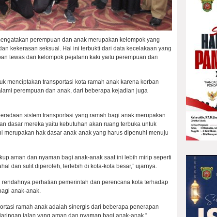
 mengatakan perempuan dan anak merupakan kelompok yang
dan kekerasan seksual. Hal ini terbukti dari data kecelakaan yang
an tewas dari kelompok pejalann kaki yaitu perempuan dan
ntuk menciptakan transportasi kota ramah anak karena korban
lami perempuan dan anak, dari beberapa kejadian juga
eradaan sistem transportasi yang ramah bagi anak merupakan
n dasar mereka yaitu kebutuhan akan ruang terbuka untuk
ini merupakan hak dasar anak-anak yang harus dipenuhi menuju
up aman dan nyaman bagi anak-anak saat ini lebih mirip seperti
dan sulit diperoleh, terlebih di kota-kota besar,” ujarnya.
eh rendahnya perhatian pemerintah dan perencana kota terhadap
agi anak-anak.
rtasi ramah anak adalah sinergis dari beberapa penerapan
jaringan jalan yang aman dan nyaman bagi anak-anak,”