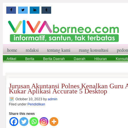
home
redaksi
tentang kami
ruang konsultasi
pedom
Artikel
Berita
Berita Daerah
Daerah
Hiburan
Konsult
Wisata
Pedoman Media Siber
Redaksi
Ruang Konsultasi
Jurusan Akuntansi Polnes Kenalkan Guru 
Kukar Aplikasi Accurate 5 Desktop
October 10, 2023
by
admin
Filed under
Pendidikan
Share this news