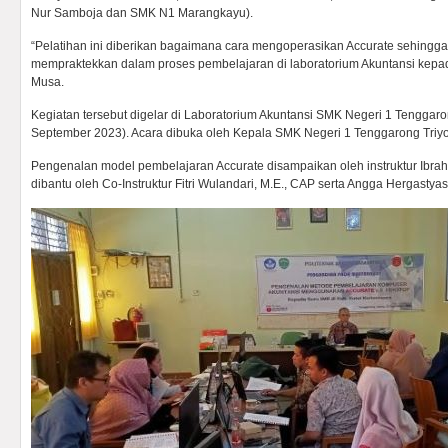
Nur Samboja dan SMK N1 Marangkayu).
“Pelatihan ini diberikan bagaimana cara mengoperasikan Accurate sehingga
mempraktekkan dalam proses pembelajaran di laboratorium Akuntansi kepad
Musa.
Kegiatan tersebut digelar di Laboratorium Akuntansi SMK Negeri 1 Tenggaro
September 2023). Acara dibuka oleh Kepala SMK Negeri 1 Tenggarong Triy
Pengenalan model pembelajaran Accurate disampaikan oleh instruktur Ibra
dibantu oleh Co-Instruktur Fitri Wulandari, M.E., CAP serta Angga Hergastyas