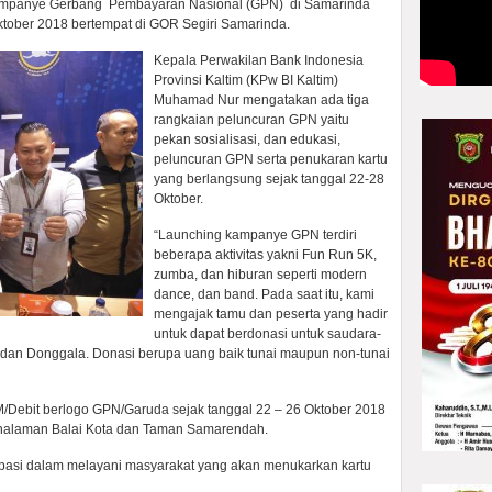
ampanye Gerbang Pembayaran Nasional (GPN) di Samarinda
tober 2018 bertempat di GOR Segiri Samarinda.
Kepala Perwakilan Bank Indonesia
Provinsi Kaltim (KPw BI Kaltim)
Muhamad Nur mengatakan ada tiga
rangkaian peluncuran GPN yaitu
pekan sosialisasi, dan edukasi,
peluncuran GPN serta penukaran kartu
yang berlangsung sejak tanggal 22-28
Oktober.
“Launching kampanye GPN terdiri
beberapa aktivitas yakni Fun Run 5K,
zumba, dan hiburan seperti modern
dance, dan band. Pada saat itu, kami
mengajak tamu dan peserta yang hadir
untuk dapat berdonasi untuk saudara-
u dan Donggala. Donasi berupa uang baik tunai maupun non-tunai
M/Debit berlogo GPN/Garuda sejak tanggal 22 – 26 Oktober 2018
a, halaman Balai Kota dan Taman Samarendah.
ipasi dalam melayani masyarakat yang akan menukarkan kartu