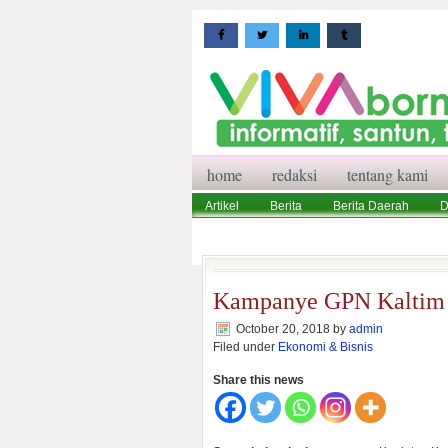
home
redaksi
tentang kami
Artikel
Berita
Berita Daerah
D
Wisata
Pedoman Media Siber
Red
Kampanye GPN Kaltim 
October 20, 2018
by
admin
Filed under
Ekonomi & Bisnis
Share this news