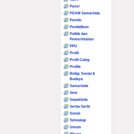
Paser
PDAM Samarinda
Pemilu
Pendidikan
Politik dan
Pemerintahan
PPU
Profil
Profil Calog
Profile
Religi, Sosial &
Budaya
Samarinda
Seni
Sepakbola
Serba-Serbi
Sosial
Tehnologi
Umum