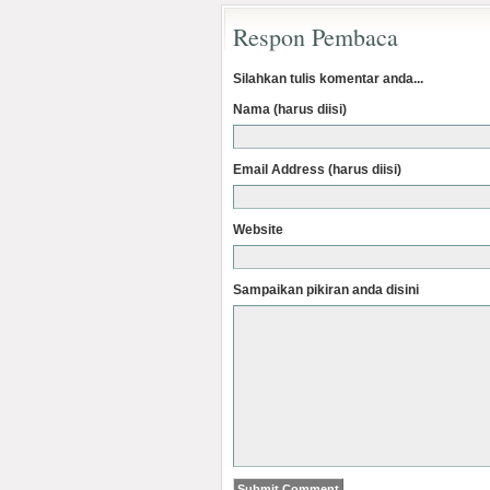
Respon Pembaca
Silahkan tulis komentar anda...
Nama (harus diisi)
Email Address (harus diisi)
Website
Sampaikan pikiran anda disini