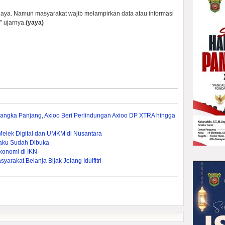
 biaya. Namun masyarakat wajib melampirkan data atau informasi
 ujarnya.
(yaya)
 Jangka Panjang, Axioo Beri Perlindungan Axioo DP XTRA hingga
elek Digital dan UMKM di Nusantara
aku Sudah Dibuka
konomi di IKN
yarakat Belanja Bijak Jelang Idulfitri