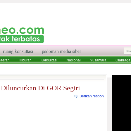
ruang konsultasi
pedoman media siber
aerah
Hiburan
Konsultasi
Nasional
Nusantara
Olahraga
aksi
Ruang Konsultasi
Tentang Kami
Diluncurkan Di GOR Segiri
Berikan respon