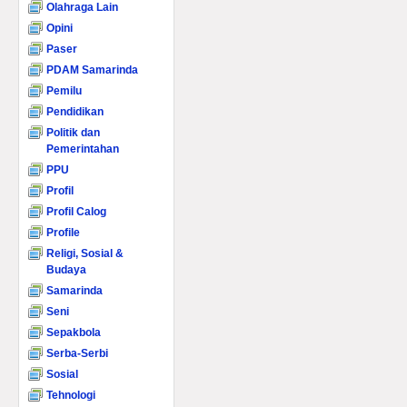
Olahraga Lain
Opini
Paser
PDAM Samarinda
Pemilu
Pendidikan
Politik dan
Pemerintahan
PPU
Profil
Profil Calog
Profile
Religi, Sosial &
Budaya
Samarinda
Seni
Sepakbola
Serba-Serbi
Sosial
Tehnologi