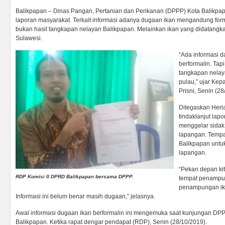
Balikpapan – Dinas Pangan, Pertanian dan Perikanan (DPPP) Kota Balikpap
laporan masyarakat. Terkait informasi adanya dugaan ikan mengandung form
bukan hasil tangkapan nelayan Balikpapan. Melainkan ikan yang didatangkan
Sulawesi.
“Ada informasi d
berformalin. Tap
tangkapan nelaya
pulau,” ujar Ke
Prisni, Senin (28
Ditegaskan Heria
tindaklanjut lapo
menggelar sidak
lapangan. Tempa
Balikpapan untu
lapangan.
“Pekan depan ki
RDP Komisi II DPRD Balikpapan bersama DPPP.
tempat penampun
penampungan ika
Informasi ini belum benar masih dugaan,” jelasnya.
Awal informasi dugaan ikan berformalin ini mengemuka saat kunjungan DP
Balikpapan. Ketika rapat dengar pendapat (RDP), Senin (28/10/2019).