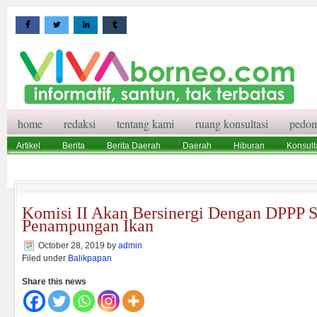
home
redaksi
tentang kami
ruang konsultasi
pedom
Artikel
Berita
Berita Daerah
Daerah
Hiburan
Konsult
Wisata
Pedoman Media Siber
Redaksi
Ruang Konsultasi
Komisi II Akan Bersinergi Dengan DPPP 
Penampungan Ikan
October 28, 2019
by
admin
Filed under
Balikpapan
Share this news