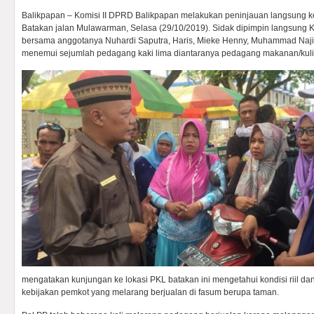
Balikpapan – Komisi II DPRD Balikpapan melakukan peninjauan langsung k
Batakan jalan Mulawarman, Selasa (29/10/2019). Sidak dipimpin langsung Ket
bersama anggotanya Nuhardi Saputra, Haris, Mieke Henny, Muhammad Naj
menemui sejumlah pedagang kaki lima diantaranya pedagang makanan/kuli
mengatakan kunjungan ke lokasi PKL batakan ini mengetahui kondisi riil da
kebijakan pemkot yang melarang berjualan di fasum berupa taman.