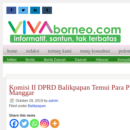
home
redaksi
tentang kami
ruang konsultasi
pedom
Artikel
Berita
Berita Daerah
Daerah
Hiburan
Konsult
Wisata
Pedoman Media Siber
Redaksi
Ruang Konsultasi
Komisi II DPRD Balikpapan Temui Para 
Manggar
October 29, 2019
by
admin
Filed under
Balikpapan
Share this news