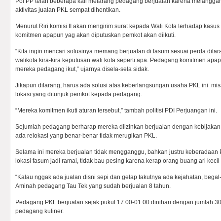
Pol PP telah beberapa kali melarang pedagang berjualan karena melanggar
aktivitas jualan PKL sempat dihentikan.
Menurut Riri komisi II akan mengirim surat kepada Wali Kota terhadap kasu
komitmen apapun yag akan diputuskan pemkot akan diikuti.
“Kita ingin mencari solusinya memang berjualan di fasum sesuai perda dilara
walikota kira-kira keputusan wali kota seperti apa. Pedagang komitmen ap
mereka pedagang ikut,” ujarnya disela-sela sidak.
Jikapun dilarang, harus ada solusi atas keberlangsungan usaha PKL ini mis
lokasi yang ditunjuk pemkot kepada pedagang.
“Mereka komitmen ikuti aturan tersebut,” tambah politisi PDI Perjuangan ini.
Sejumlah pedagang berharap mereka diizinkan berjualan dengan kebijakan w
ada relokasi yang benar-benar tidak merugikan PKL.
Selama ini mereka berjualan tidak mengganggu, bahkan justru keberadaan 
lokasi fasum jadi ramai, tidak bau pesing karena kerap orang buang ari keci
“Kalau nggak ada jualan disni sepi dan gelap takutnya ada kejahatan, begal-
Aminah pedagang Tau Tek yang sudah berjualan 8 tahun.
Pedagang PKL berjualan sejak pukul 17.00-01.00 dinihari dengan jumlah 3
pedagang kuliner.