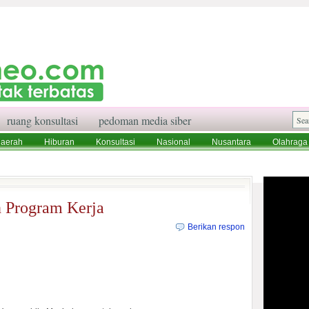
ruang konsultasi
pedoman media siber
aerah
Hiburan
Konsultasi
Nasional
Nusantara
Olahraga
aksi
Ruang Konsultasi
Tentang Kami
n Program Kerja
Berikan respon