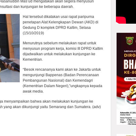
m, Hasanuddin Mas’ud mengatakan akan segera menyusun
nsultasi dan kunjungan ke beberapa daerah.
Hal tersebut dikatakan usai rapat paripurna
penetapan Alat Kelengkapan Dewan (AKD) di
Gedung D komplek DPRD Kaltim, Selasa
(15/10/2019)
Menurutnya sebelum melakukan rapat untuk
menyusun program kerja, komisi III DPRD Kaltim
dijadwalkan untuk melakukan kunjungan ke
Kementrian.
“Besok rencananya kami akan ke Jakarta untuk
mengunjungi Bappenas (Badan Perencanaan
Pembangunan Nasional) dan Kemendagri
(Kementrian Dalam Negeri),”ungkapnya kepada
awak media.
uga menyampaikan bahwa akan melakukan kunjungan ke
ah yang akan dikunjungi yaitu Semarang dan Sumatera. (adv)