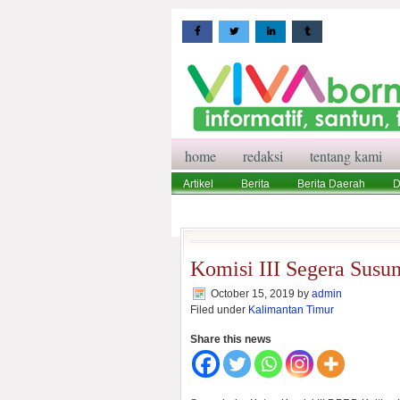
home
redaksi
tentang kami
Artikel
Berita
Berita Daerah
D
Wisata
Pedoman Media Siber
Red
Komisi III Segera Susu
October 15, 2019
by
admin
Filed under
Kalimantan Timur
Share this news