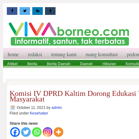
home
redaksi
tentang kami
ruang konsultasi
pedom
Artikel
Berita
Berita Daerah
Daerah
Hiburan
Konsult
Wisata
Pedoman Media Siber
Redaksi
Ruang Konsultasi
Komisi IV DPRD Kaltim Dorong Edukasi V
Masyarakat
October 11, 2021
by
admin
Filed under
Kesehatan
Share this news