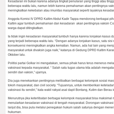
Kesadaran ini bukan karena adanya tingkat penularan yang tinggi atau tingg
beberapa waktu lalu, namun lebih karena pemahaman akan pentingnya vaks
meningkatkan kekebalan atau imunitas masyarakat seperti layaknya kesadara
Anggota Komisi IV DPRD Kaltim Abdul Kadir Tappa mendorong berbagai pi
Kaltim agar tumbuh pemahaman dan kesadaran akan pentingnya vaksin Cov
warga dapat ditingkatkan.
Ia tidak ingin kesadaran masyarakat tumbuh hanya karena lonjakan kasus d
yang terjadi beberapa waktu lalu. “Dengan adanya lonjakan kasus, satu s
konsekuensi meningkatkan angka kematian. Namun, ada hal lain yang menj
masyarakat untuk divaksin juga naik,” katanya di Gedung DPRD Kaltim Kara
Oktober lalu.
Politisi partai Golkar ini mengatakan, semua pihak harus terus menerus me
vaksinasi kepada masyarakat. “ Salah satu tugas utama kita adalah mengatasi 
sendiri dan vaksin,” ujarnya.
Dia juga menekankan pentingnya melibatkan berbagai kelompok sosial masy
tokoh masyarakat, dan civil society. “Tujuannya, untuk memberikan keteladan
vaksinasi itu sendiri,” kata wakil rakyat asal dapil Bontang, Kutim dan Berau i
Menurutnya jika keterlibatan berbagai kelompok masyarakat bisa maksimal 
menularkan kesadaran vaksinasi di tengah masyarakat. Dorongan vaksinasi 
lanjut dia, bisa pula melalui penegakan hukum salah satunya dengan men
hukuman.