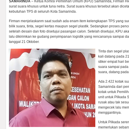
SAMARINDA
– Ketua Komisi Pemilihan Umum (KPU) Samarinda, Firman Hi
surat suara khusus untuk tuna netra. Surat suara khusus tersebut akan dicet
kebutuhan TPS di seluruh Kota Samarinda.
Firman menjelaskanm saat sudah ada enam item kelengkapan TPS yang sudah
bilik suara, tinta, segel kertas maupun segel plastik. Sedangkan proses pen
setelah desain dan foto disetujui pasangan calon. Setelah disetujui, KPU 
lalu dikirimkan ke gudang penyimpanan logistik yang rencananya sampai d
tanggal 21 Oktober.
Tinta dan segel plas
kali datang pada 21
stiker empat hari b
suara sampai pada 
suara, datang pad
Ada 2.422 kotak su
Samarinda dari pen
kotak untuk Pemili
unit untuk Pilkada 
rusak atau tak ses
mengecek lalu mem
menggantinya.
Untuk Pilkada sere
memerlukan sebanya