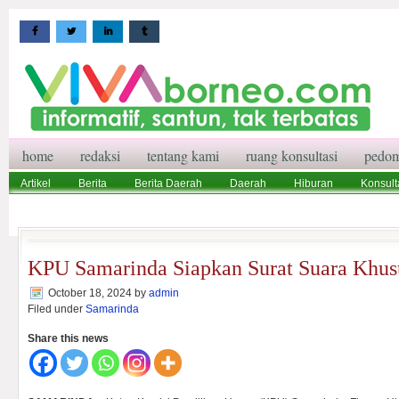
home
redaksi
tentang kami
ruang konsultasi
pedom
Artikel
Berita
Berita Daerah
Daerah
Hiburan
Konsult
Wisata
Pedoman Media Siber
Redaksi
Ruang Konsultasi
KPU Samarinda Siapkan Surat Suara Khus
October 18, 2024
by
admin
Filed under
Samarinda
Share this news