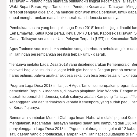
Talisayan – Pertandingan olahraga bulutangkis tingkat Kecamatan Talisaya
Wakil Bupati Berau, Agus Tantomo. di Pendopo Kecamatan Talisayan, Mingg
tersebut sengaja digelar, guna mencari bibit atlet muda berbakat, untuk dapa
dapat mengharumkan nama baik daerah dan Indonesia umumnya.
Pembukaan acara yang bertajuk ‘Laga Desa 2018’ tersebut, juga dihadiri l
Een Ermawati, Ketua Koni Berau, Ketua DPRD Berau, Kapolsek Talisayan, S
Camat Talisayan serta unsur Unit Pelayan Terpadu (UPT) se Kecamatan Tali
Agus Tantomo saat member sambutan sangat berharap pebulutangkis muda d
ini, lahir dan persembahkan prestasi terbaik untuk daerah.
“Tentunya melalui Laga Desa 2018 yang diselenggarakan Kemenpora di Ber
motivasi bagi atlet muda kita, agar lebih giat berlatih. Jangan pernah merasa
harus optimis, bahwa anak-anak desa sekalipun bisa berprestasi untuk neg
Program Laga Desa 2018 ini lanjut H Agus Tantomo, merupakan program bar
pemerintah Republik Indonesia, di bawah pimpinan Joko Widodo. Dengan 
daerah terpencil di Indonesia, salah satunya adalah Kampung Talisayan. “T
kebanggaan kita dan terimakasih kepada Kemenpora, yang sudah peduli t
di Berau,” ujarnya.
Sementara sambutan Menteri Olahraga Imam Nahrawi melalui pejabat Kem
mengatakan, Kecamatan Talisayan menjadi salah satu kampung dari 136 k
penyelenggara Laga Desa 2018 ini.”Agenda olahraga ini digelar di 12 kabup
satu daerah yang diprioritaskan. Harapan kami, lahir atlet bulutangkis di sin