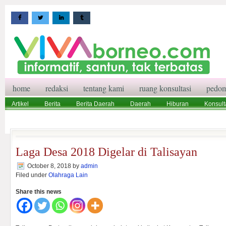
home
redaksi
tentang kami
ruang konsultasi
pedom
Artikel
Berita
Berita Daerah
Daerah
Hiburan
Konsult
Wisata
Pedoman Media Siber
Redaksi
Ruang Konsultasi
Laga Desa 2018 Digelar di Talisayan
October 8, 2018
by
admin
Filed under
Olahraga Lain
Share this news