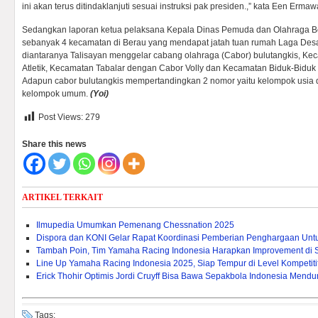
ini akan terus ditindaklanjuti sesuai instruksi pak presiden.,” kata Een Ermawa
Sedangkan laporan ketua pelaksana Kepala Dinas Pemuda dan Olahraga Be
sebanyak 4 kecamatan di Berau yang mendapat jatah tuan rumah Laga Desa
diantaranya Talisayan menggelar cabang olahraga (Cabor) bulutangkis, Ke
Atletik, Kecamatan Tabalar dengan Cabor Volly dan Kecamatan Biduk-Bidu
Adapun cabor bulutangkis mempertandingkan 2 nomor yaitu kelompok usia dini
kelompok umum.
(Yoi)
Post Views:
279
Share this news
ARTIKEL TERKAIT
Ilmupedia Umumkan Pemenang Chessnation 2025
Dispora dan KONI Gelar Rapat Koordinasi Pemberian Penghargaan Untuk 
Tambah Poin, Tim Yamaha Racing Indonesia Harapkan Improvement di 
Line Up Yamaha Racing Indonesia 2025, Siap Tempur di Level Kompetitif
Erick Thohir Optimis Jordi Cruyff Bisa Bawa Sepakbola Indonesia Mendu
Tags: