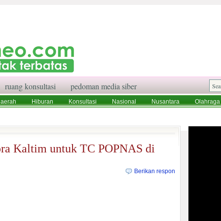
ruang konsultasi
pedoman media siber
aerah
Hiburan
Konsultasi
Nasional
Nusantara
Olahraga
aksi
Ruang Konsultasi
Tentang Kami
ora Kaltim untuk TC POPNAS di
Berikan respon