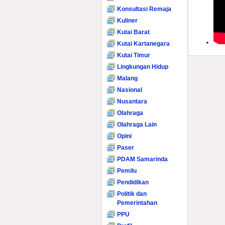
Konsultasi Remaja
Kuliner
Kutai Barat
Kutai Kartanegara
Kutai Timur
Lingkungan Hidup
Malang
Nasional
Nusantara
Olahraga
Olahraga Lain
Opini
Paser
PDAM Samarinda
Pemilu
Pendidikan
Politik dan
Pemerintahan
PPU