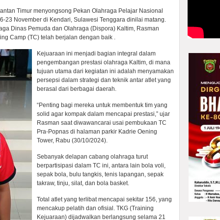
mantan Timur menyongsong Pekan Olahraga Pelajar Nasional
-23 November di Kendari, Sulawesi Tenggara dinilai matang.
raga Dinas Pemuda dan Olahraga (Dispora) Kaltim, Rasman
ng Camp (TC) telah berjalan dengan baik .
Kejuaraan ini menjadi bagian integral dalam
pengembangan prestasi olahraga Kaltim, di mana
tujuan utama dari kegiatan ini adalah menyamakan
persepsi dalam strategi dan teknik antar atlet yang
berasal dari berbagai daerah.
“Penting bagi mereka untuk membentuk tim yang
solid agar kompak dalam mencapai prestasi,” ujar
Rasman saat diwawancarai usai pembukaan TC
Pra-Popnas di halaman parkir Kadrie Oening
Tower, Rabu (30/10/2024).
Sebanyak delapan cabang olahraga turut
berpartisipasi dalam TC ini, antara lain bola voli,
sepak bola, bulu tangkis, tenis lapangan, sepak
takraw, tinju, silat, dan bola basket.
Total atlet yang terlibat mencapai sekitar 156, yang
mencakup pelatih dan ofisial. TKG (Training
Kejuaraan) dijadwalkan berlangsung selama 21