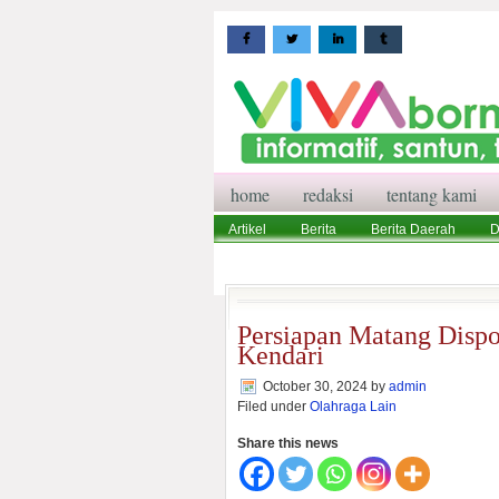
home
redaksi
tentang kami
Artikel
Berita
Berita Daerah
D
Wisata
Pedoman Media Siber
Red
Persiapan Matang Disp
Kendari
October 30, 2024
by
admin
Filed under
Olahraga Lain
Share this news