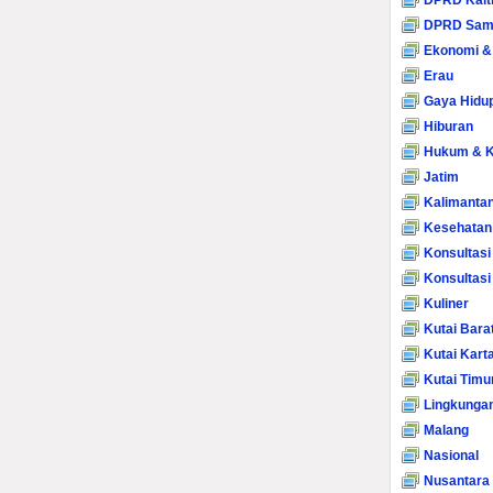
DPRD Kalt
DPRD Sam
Ekonomi &
Erau
Gaya Hidu
Hiburan
Hukum & K
Jatim
Kalimanta
Kesehatan
Konsultasi
Konsultas
Kuliner
Kutai Bara
Kutai Kart
Kutai Timu
Lingkunga
Malang
Nasional
Nusantara