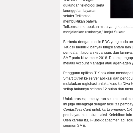
Telkomsel. Dengan
dukungan teknologi serta
keunggulan layanan
seluler Telkomsel
membuktikan bahwa
Telkomsel merupakan mitra yang tepat da
menjalankan usahanya,” lanjut Sukardi.
Berbeda dengan mesin EDC yang pada umu
T-Kiosk memiliki banyak fungsi antara lain 
penjualan, laporan keuangan, dan lainnya
SME pada November 2018. Dalam pengoper
melalui Account Manager atau agen-agen y
Pengguna aplikasi T-Kiosk akan mendapa
Smart Outlet ke
server
aplikasi dan penggun
melakukan registrasi untuk akses ke Diva
I
setiap bulannya selama 12 bulan dan mend
Untuk proses pembayaran selain dapat 
ini juga dilengkapi dengan fasilitas pemba
Contactless Card
untuk kartu
e-money
,
QR 
pembayaran atas transaksi. Kelebihan la
Oleh karena itu, T-Kiosk dapat menjadi sol
segmen SME.