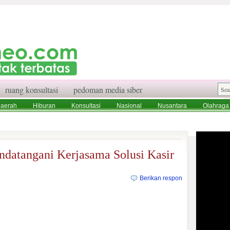
ruang konsultasi
pedoman media siber
aerah
Hiburan
Konsultasi
Nasional
Nusantara
Olahraga
aksi
Ruang Konsultasi
Tentang Kami
datangani Kerjasama Solusi Kasir
Berikan respon