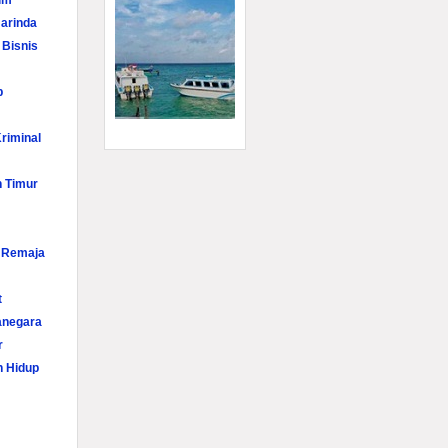
im
arinda
 Bisnis
p
riminal
n Timur
i Remaja
t
anegara
r
n Hidup