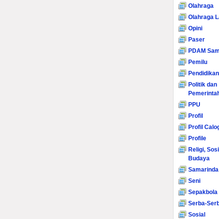
Olahraga
Olahraga L
Opini
Paser
PDAM Sam
Pemilu
Pendidikan
Politik dan
Pemerinta
PPU
Profil
Profil Calo
Profile
Religi, Sos
Budaya
Samarinda
Seni
Sepakbola
Serba-Serb
Sosial