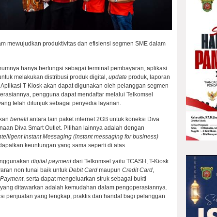
lam mewujudkan produktivitas dan efisiensi segmen SME dalam
mnya hanya berfungsi sebagai terminal pembayaran, aplikasi
untuk melakukan distribusi produk digital,
update
produk, laporan
. Aplikasi T-Kiosk akan dapat digunakan oleh pelanggan segmen
asiannya, pengguna dapat mendaftar melalui Telkomsel
ang telah ditunjuk sebagai penyedia layanan.
tkan
benefit
antara lain paket internet 2GB untuk koneksi Diva
aan Diva Smart Outlet. Pilihan lainnya adalah dengan
ntelligent Instant Messaging (instant messaging for business)
apatkan keuntungan yang sama seperti di atas.
menggunakan
digital payment
dari Telkomsel yaitu TCASH, T-Kiosk
yaran non tunai baik untuk
Debit Card
maupun
Credit Card
,
Payment
, serta dapat mengeluarkan struk sebagai bukti
in yang ditawarkan adalah kemudahan dalam pengoperasiannya.
usi penjualan yang lengkap, praktis dan handal bagi pelanggan