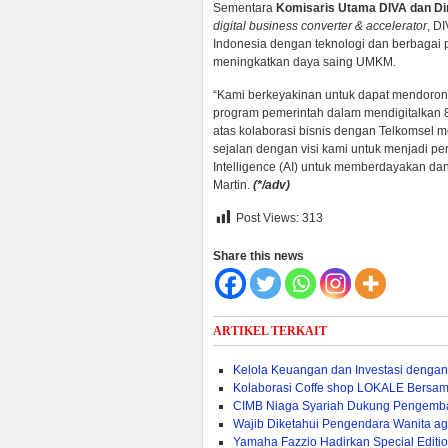
Sementara
Komisaris Utama DIVA dan D
digital business converter & accelerator
, D
Indonesia dengan teknologi dan berbagai pr
meningkatkan daya saing UMKM.
“Kami berkeyakinan untuk dapat mendor
program pemerintah dalam mendigitalkan 8
atas kolaborasi bisnis dengan Telkomsel m
sejalan dengan visi kami untuk menjadi p
Intelligence (AI) untuk memberdayakan da
Martin.
(*/adv)
Post Views:
313
Share this news
ARTIKEL TERKAIT
Kelola Keuangan dan Investasi dengan
Kolaborasi Coffe shop LOKALE Bersa
CIMB Niaga Syariah Dukung Pengemban
Wajib Diketahui Pengendara Wanita ag
Yamaha Fazzio Hadirkan Special Edit