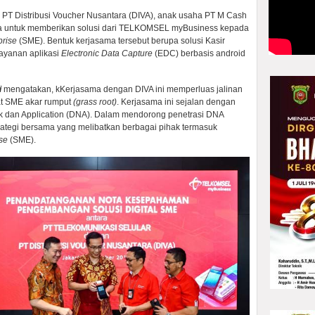
 PT Distribusi Voucher Nusantara (DIVA), anak usaha PT M Cash
ma untuk memberikan solusi dari TELKOMSEL myBusiness kepada
prise
(SME). Bentuk kerjasama tersebut berupa solusi Kasir
layanan aplikasi
Electronic Data Capture
(EDC) berbasis android
i
mengatakan, kKerjasama dengan DIVA ini memperluas jalinan
at SME akar rumput
(grass root)
. Kerjasama ini sejalan dengan
rk dan Application (DNA). Dalam mendorong penetrasi DNA
rategi bersama yang melibatkan berbagai pihak termasuk
se
(SME).