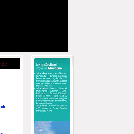
neo
n
rah