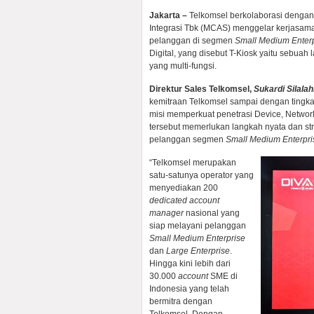
Jakarta
–
Telkomsel berkolaborasi dengan
Integrasi Tbk (MCAS) menggelar kerjasa
pelanggan di segmen
Small Medium Enter
Digital, yang disebut T-Kiosk yaitu sebuah 
yang multi-fungsi.
Direktur Sales Telkomsel,
Sukardi Silalah
kemitraan Telkomsel sampai dengan tingk
misi memperkuat penetrasi Device, Netwo
tersebut memerlukan langkah nyata dan st
pelanggan segmen
Small Medium Enterpri
“Telkomsel merupakan
satu-satunya operator yang
menyediakan 200
dedicated account
manager
nasional yang
siap melayani pelanggan
Small Medium Enterprise
dan
Large Enterprise
.
Hingga kini lebih dari
30.000
account
SME di
Indonesia yang telah
bermitra dengan