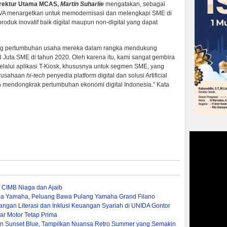
irektur Utama MCAS,
Martin Suharlie
mengatakan, sebagai
IVA menargetkan untuk memodernisasi dan melengkapi SME di
oduk inovatif baik digital maupun non-digital yang dapat
ong pertumbuhan usaha mereka dalam rangka mendukung
 Juta SME di tahun 2020. Oleh karena itu, kami sangat gembira
elalui aplikasi T-Kiosk, khususnya untuk segmen SME, yang
erusahaan
hi-tech
penyedia platform digital dan solusi Artificial
n mendongkrak pertumbuhan ekonomi digital Indonesia.” Kata
 CIMB Niaga dan Ajaib
ma Yamaha, Peluang Bawa Pulang Yamaha Grand Filano
gan Literasi dan Inklusi Keuangan Syariah di UNIDA Gontor
ar Motor Tetap Prima
ion Sunset Blue, Tampilkan Nuansa Retro Summer yang Semakin