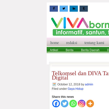
home
redaksi
tentang kami
Artikel
Berita
Berita Daerah
D
Wisata
Pedoman Media Siber
Red
Telkomsel dan DIVA Tan
Digital
October 12, 2018
by
admin
Filed under
Gaya Hidup
Share this news