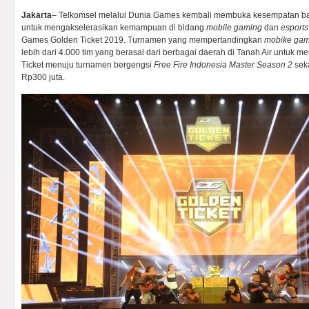
Jakarta
– Telkomsel melalui Dunia Games kembali membuka kesempatan ba
untuk mengakselerasikan kemampuan di bidang
mobile gaming
dan
esport
Games Golden Ticket 2019. Turnamen yang mempertandingkan
mobike ga
lebih dari 4.000 tim yang berasal dari berbagai daerah di Tanah Air untuk 
Ticket menuju turnamen bergengsi
Free Fire Indonesia Master Season 2
sek
Rp300 juta.