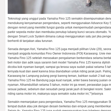
Teknologi yang unggul pada Yamaha Fino 125 semakin disempurnakan denga
mendukung kenyamanan pengendara, seperti menggunakan Advance Key Sy
dengan remot yang memiliki fungsi ganda untuk mempermudah pengendar
parkir sepeda motor dan membuka penutup lubang kunci secara otomatis. Y
dengan Smart Lock System dimana cukup menggunakan satu jari jika penge
berhenti di tanjakan atau turunan.
Senada dengan Asri, Yamaha Fino 125 juga menjadi pilihan Uvie (29), seor
menjadi anggota komunitas Fino Owner Indonesia (FOI) Karawang. Uvie m
Yamaha Fino 125 setelah merasakan pengalaman berkendara selama berta
beli motor dan adik saya saranin beli model Yamaha Fino 125 karena stylis
dicoba kok nyaman banget, sampai ga terasa saya sudah pakai selama 5 tahu
ternyata kuat dan awet karena bisa diandalkan untuk riding jarak jauh. Palin
Karawang ke Lampung pulang pergi bareng teman, bahkan sudah 2 kali saya 
Yamaha Fino 125 ke Bandung juga kuat nanjak, anter bawa barang jualan or
nyaman. Alhamdulillah selama 5 tahun, motor ini ga rewel, perawatan juga m
sesuai jadwal, sebelum dan sesudah pergi jarak jauh di bengkel resmi. S
riding sama motor ini, makanya saya semakin suka motor ini,”*jelasnya
Semakin memanjakan para pengendara, Yamaha Fino 125 menggunakan Sty
tempat duduk atau jok dengan desain berkelas dan empuk yang memberika
Selain itu, Yamaha Fino 125 juga sudah menggunakan ban tubeless dengan