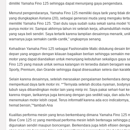
dimiliki Yamaha Fino 125 sehingga dapat menunjang gaya pengendara.
Menurut pengendaranya, Yamaha Fino 125 memiliki daya tarik yang tidak dimi
yang diungkapkan Asriana (20), sebagai generasi muda yang mengaku tertar
memiliki Yamaha Fino 125. “Dari dulu saya sudah suka sekali sama model 
punya motor ini. Sampai akhirnya tahun ini setelah kerja, alhamdulillah motor
yang saya beli sendiri. Saya tertarik karena tampilan desainnya menarik, unik
warnanya juga semakin cantik-cantik,” ungkapnya senang.
Kehadiran Yamaha Fino 125 sebagai Fashionable Matic didukung desain t
depan yang anggun dengan kilauan bagaikan berlian sehingga semakin me
motor yang dapat diandalkan untuk menunjang kebutuhan sekaligus gaya s
Fino 125 yang masuk untuk semua kalangan ini tersedia dalam beragam warn
Sporty, Premium, dan Grande sehingga dapat disesuaikan selera dan karak
Selain karena desainnya, setelah merasakan pengalaman berkendara den
memperkuat daya tarik motor ini. *“Ternyata setelah dicoba nyaman, bodynya
tubuh saya dibandingkan motor lain yang mirip ini. Saya pakai sehari-hari ke 
karena ringan, tarikannya juga kencang dengan gas sedikit saja, dan ada A
menemukan motor lebih cepat. Terus informatif karena ada eco indicatornya, 
hemat bensin,”*tambah Ana
Kualitas performa mesin yang terus berkembang dimana Yamaha Fino 125 
Blue Core 125 cc yang membuat performa mesin lebih bertenaga sehingga pa
digunakan sendiri maupun boncengan. Berkendara juga lebih efisien denga