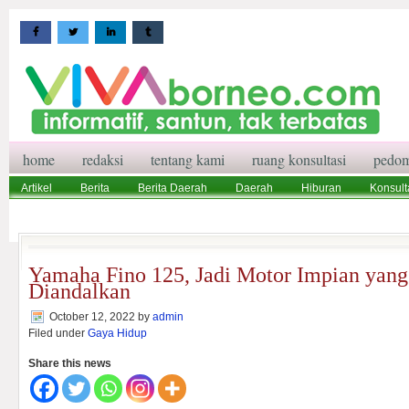
home
redaksi
tentang kami
ruang konsultasi
pedom
Artikel
Berita
Berita Daerah
Daerah
Hiburan
Konsult
Wisata
Pedoman Media Siber
Redaksi
Ruang Konsultasi
Yamaha Fino 125, Jadi Motor Impian yang
Diandalkan
October 12, 2022
by
admin
Filed under
Gaya Hidup
Share this news