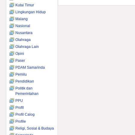
Kutai Timur
Lingkungan Hidup
Malang
Nasional
Nusantara
Olahraga
Olahraga Lain
Opini
Paser
PDAM Samarinda
Pemilu
Pendidikan
Politik dan
Pemerintahan
PPU
Profil
Profil Calog
Profile
Religi, Sosial & Budaya