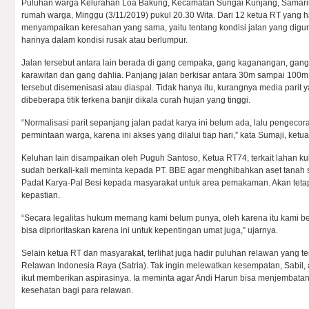
Puluhan warga Kelurahan Loa Bakung, Kecamatan Sungai Kunjang, Samarin
rumah warga, Minggu (3/11/2019) pukul 20.30 Wita. Dari 12 ketua RT yang h
menyampaikan keresahan yang sama, yaitu tentang kondisi jalan yang digun
harinya dalam kondisi rusak atau berlumpur.
Jalan tersebut antara lain berada di gang cempaka, gang kaganangan, gang 
karawitan dan gang dahlia. Panjang jalan berkisar antara 30m sampai 100
tersebut disemenisasi atau diaspal. Tidak hanya itu, kurangnya media parit
dibeberapa titik terkena banjir dikala curah hujan yang tinggi.
“Normalisasi parit sepanjang jalan padat karya ini belum ada, lalu pengecor
permintaan warga, karena ini akses yang dilalui tiap hari,” kata Sumaji, ketu
Keluhan lain disampaikan oleh Puguh Santoso, Ketua RT74, terkait lahan ku
sudah berkali-kali meminta kepada PT. BBE agar menghibahkan aset tanah s
Padat Karya-Pal Besi kepada masyarakat untuk area pemakaman. Akan teta
kepastian.
“Secara legalitas hukum memang kami belum punya, oleh karena itu kami ber
bisa diprioritaskan karena ini untuk kepentingan umat juga,” ujarnya.
Selain ketua RT dan masyarakat, terlihat juga hadir puluhan relawan yang 
Relawan Indonesia Raya (Satria). Tak ingin melewatkan kesempatan, Sabil, 
ikut memberikan aspirasinya. Ia meminta agar Andi Harun bisa menjembata
kesehatan bagi para relawan.