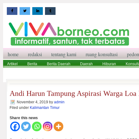
home
redaksi
tentang kami
ruang konsultasi
pedom
Artikel
Berita
Berita Daerah
Daerah
Hiburan
Konsult
Wisata
Pedoman Media Siber
Redaksi
Ruang Konsultasi
Andi Harun Tampung Aspirasi Warga Loa
November 4, 2019
by
admin
Filed under
Kalimantan Timur
Share this news