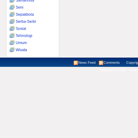
Samarinda
Seni
Sepakbola
Serba-Serbi
Sosial
Tehnologi
Umum
Wisata
News Feed
Comments
Copyright ©
Copyright © 2008 - 2026 