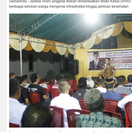
Samarinda –Jadwal reses anggota dewan dimanfaatkan Wakil Ketua DPRD
berbagai keluhan warga mengenai infrastruktut hingga jaminan kesehatan.