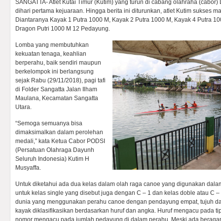
SANGATTA- Atlet Kutai Timur (Kutim) yang turun di cabang olahraha (cabor
dihari pertama kejuaraan. Hingga berita ini diturunkan, atlet Kutim sukses ma
Diantaranya Kayak 1 Putra 1000 M, Kayak 2 Putra 1000 M, Kayak 4 Putra 1
Dragon Putri 1000 M 12 Pedayung.
Lomba yang membutuhkan
kekuatan tenaga, keahlian
berperahu, baik sendiri maupun
berkelompok ini berlangsung
sejak Rabu (29/11/2018), pagi tafi
di Folder Sangatta Jalan Ilham
Maulana, Kecamatan Sangatta
Utara.
“Semoga semuanya bisa
dimaksimalkan dalam perolehan
medali,” kata Ketua Cabor PODSI
(Persatuan Olahraga Dayunh
Seluruh Indonesia) Kutim H
Musyaffa.
Untuk diketahui ada dua kelas dalam olah raga canoe yang digunakan dala
untuk kelas single yang disebut juga dengan C – 1 dan kelas doble atau C – 
dunia yang menggunakan perahu canoe dengan pendayung empat, tujuh da
kayak diklasifikasikan berdasarkan huruf dan angka. Huruf mengacu pada t
nomor mengacu pada jumlah pedayung di dalam perahu. Meski ada beragam