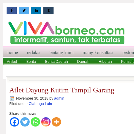
home
redaksi
tentang kami
ruang konsultasi
pedom
Artikel
Berita
Berita Daerah
Daerah
Hiburan
Konsult
Wisata
Pedoman Media Siber
Redaksi
Ruang Konsultasi
Atlet Dayung Kutim Tampil Garang
November 30, 2018
by
admin
Filed under
Olahraga Lain
Share this news