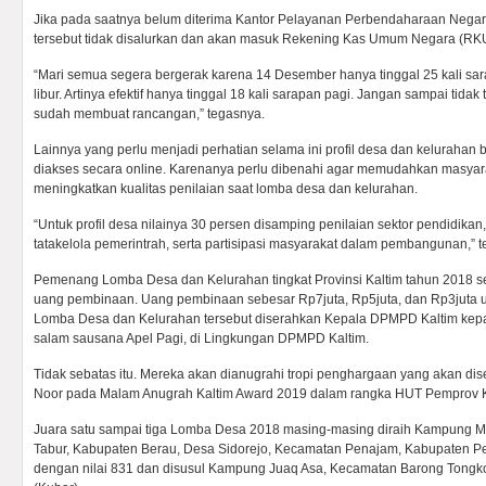
Jika pada saatnya belum diterima Kantor Pelayanan Perbendaharaan Neg
tersebut tidak disalurkan dan akan masuk Rekening Kas Umum Negara (RK
“Mari semua segera bergerak karena 14 Desember hanya tinggal 25 kali sa
libur. Artinya efektif hanya tinggal 18 kali sarapan pagi. Jangan sampai tid
sudah membuat rancangan,” tegasnya.
Lainnya yang perlu menjadi perhatian selama ini profil desa dan keluraha
diakses secara online. Karenanya perlu dibenahi agar memudahkan masyara
meningkatkan kualitas penilaian saat lomba desa dan kelurahan.
“Untuk profil desa nilainya 30 persen disamping penilaian sektor pendidika
tatakelola pemerintrah, serta partisipasi masyarakat dalam pembangunan,” 
Pemenang Lomba Desa dan Kelurahan tingkat Provinsi Kaltim tahun 2018 s
uang pembinaan. Uang pembinaan sebesar Rp7juta, Rp5juta, dan Rp3juta unt
Lomba Desa dan Kelurahan tersebut diserahkan Kepala DPMPD Kaltim kepa
salam sausana Apel Pagi, di Lingkungan DPMPD Kaltim.
Tidak sebatas itu. Mereka akan dianugrahi tropi penghargaan yang akan dis
Noor pada Malam Anugrah Kaltim Award 2019 dalam rangka HUT Pemprov Kal
Juara satu sampai tiga Lomba Desa 2018 masing-masing diraih Kampung 
Tabur, Kabupaten Berau, Desa Sidorejo, Kecamatan Penajam, Kabupaten P
dengan nilai 831 dan disusul Kampung Juaq Asa, Kecamatan Barong Tongko