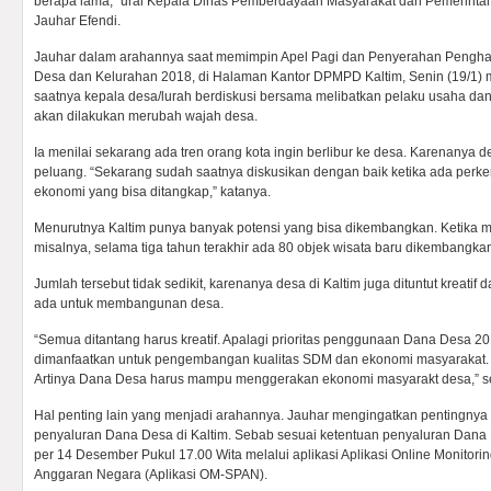
berapa lama,” urai Kepala Dinas Pemberdayaan Masyarakat dan Pemerint
Jauhar Efendi.
Jauhar dalam arahannya saat memimpin Apel Pagi dan Penyerahan Peng
Desa dan Kelurahan 2018, di Halaman Kantor DPMPD Kaltim, Senin (19/1
saatnya kepala desa/lurah berdiskusi bersama melibatkan pelaku usaha dan
akan dilakukan merubah wajah desa.
Ia menilai sekarang ada tren orang kota ingin berlibur ke desa. Karenany
peluang. “Sekarang sudah saatnya diskusikan dengan baik ketika ada pe
ekonomi yang bisa ditangkap,” katanya.
Menurutnya Kaltim punya banyak potensi yang bisa dikembangkan. Ketika m
misalnya, selama tiga tahun terakhir ada 80 objek wisata baru dikembangka
Jumlah tersebut tidak sedikit, karenanya desa di Kaltim juga dituntut kreatif 
ada untuk membangunan desa.
“Semua ditantang harus kreatif. Apalagi prioritas penggunaan Dana Desa 
dimanfaatkan untuk pengembangan kualitas SDM dan ekonomi masyarakat. In
Artinya Dana Desa harus mampu menggerakan ekonomi masyarakt desa,” s
Hal penting lain yang menjadi arahannya. Jauhar mengingatkan pentingny
penyaluran Dana Desa di Kaltim. Sebab sesuai ketentuan penyaluran Dana 
per 14 Desember Pukul 17.00 Wita melalui aplikasi Aplikasi Online Monito
Anggaran Negara (Aplikasi OM-SPAN).