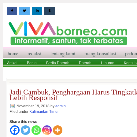
home
redaksi
tentang kami
ruang konsultasi
pedom
Artikel
Berita
Berita Daerah
Daerah
Hiburan
Konsult
Wisata
Pedoman Media Siber
Redaksi
Ruang Konsultasi
Jadi Cambuk, Penghargaan Harus Tingkat
Lebih Responsif
November 19, 2018
by
admin
Filed under
Kalimantan Timur
Share this news