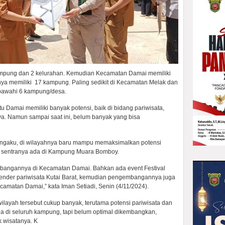
kampung dan 2 kelurahan. Kemudian Kecamatan Damai memiliki
nya memiliki 17 kampung. Paling sedikit di Kecamatan Melak dan
awahi 6 kampung/desa.
 Damai memiliki banyak potensi, baik di bidang pariwisata,
ya. Namun sampai saat ini, belum banyak yang bisa
ngaku, di wilayahnya baru mampu memaksimalkan potensi
ang sentranya ada di Kampung Muara Bomboy.
mbangannya di Kecamatan Damai. Bahkan ada event Festival
lender pariwisata Kutai Barat, kemudian pengembangannya juga
amatan Damai,” kata Iman Setiadi, Senin (4/11/2024).
ilayah tersebut cukup banyak, terutama potensi pariwisata dan
ada di seluruh kampung, tapi belum optimal dikembangkan,
k wisatanya. K