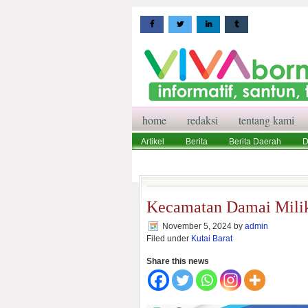
home
redaksi
tentang kami
Artikel
Berita
Berita Daerah
D
Wisata
Pedoman Media Siber
Red
Kecamatan Damai Milik
November 5, 2024
by
admin
Filed under
Kutai Barat
Share this news