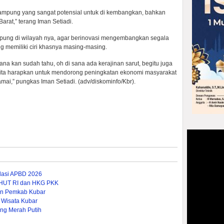
kampung yang sangat potensial untuk di kembangkan, bahkan
arat,” terang Iman Setiadi.
ung di wilayah nya, agar berinovasi mengembangkan segala
g memiliki ciri khasnya masing-masing.
na kan sudah tahu, oh di sana ada kerajinan sarut, begitu juga
g kita harapkan untuk mendorong peningkatan ekonomi masyarakat
ai,” pungkas Iman Setiadi. (adv/diskominfo/Kbr).
dasi APBD 2026
 HUT RI dan HKG PKK
nan Pemkab Kubar
 Wisata Kubar
ng Merah Putih