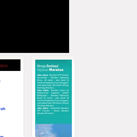
neo
n
rah