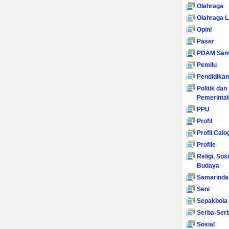
Olahraga
Olahraga L
Opini
Paser
PDAM Sam
Pemilu
Pendidikan
Politik dan
Pemerinta
PPU
Profil
Profil Calo
Profile
Religi, Sos
Budaya
Samarinda
Seni
Sepakbola
Serba-Serb
Sosial