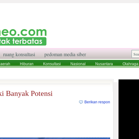
ruang konsultasi
pedoman media siber
aerah
Hiburan
Konsultasi
Nasional
Nusantara
Olahraga
aksi
Ruang Konsultasi
Tentang Kami
i Banyak Potensi
Berikan respon