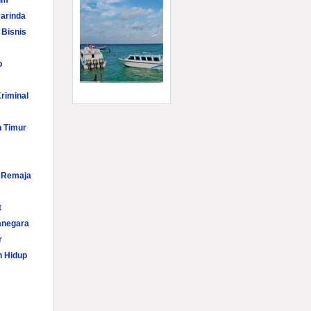
im
arinda
 Bisnis
p
riminal
n Timur
i Remaja
t
anegara
r
n Hidup