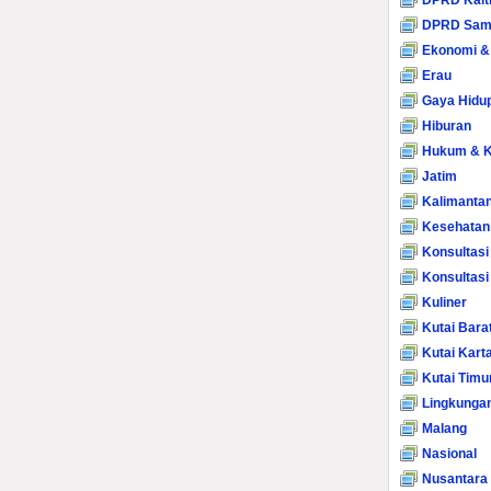
DPRD Kalt
DPRD Sam
Ekonomi &
Erau
Gaya Hidu
Hiburan
Hukum & K
Jatim
Kalimanta
Kesehatan
Konsultasi
Konsultas
Kuliner
Kutai Bara
Kutai Kart
Kutai Timu
Lingkunga
Malang
Nasional
Nusantara