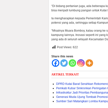
“Di bidang pertanian juga, ada beberapa 
bisa menjadi lumbung pangan untuk Kutai B
Ia mengharapkan kepada Pemerintah Kamp
potensi yang ada, sehingga setiap Kampun
“Misalnya Muara Bomboy, kalau orang ke sa
kampung lainnya. Inovasi seperti ini yan
yang ada di seluruh wilayah Kecamatan Dam
Post Views:
622
Share this news
ARTIKEL TERKAIT
DPRD Kutai Barat Serahkan Rekomen
Pemkab Kubar Sinkronkan Peringatan
Infrastruktur Jadi Prioritas Pembangu
Generasi Muda Ujung Tombak Promosi
Sumber Sari Matangkan Lomba Kampu