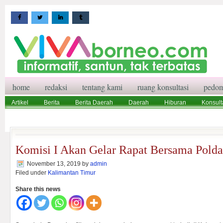
home
redaksi
tentang kami
ruang konsultasi
pedom
Artikel
Berita
Berita Daerah
Daerah
Hiburan
Konsult
Wisata
Pedoman Media Siber
Redaksi
Ruang Konsultasi
Komisi I Akan Gelar Rapat Bersama Polda
November 13, 2019
by
admin
Filed under
Kalimantan Timur
Share this news