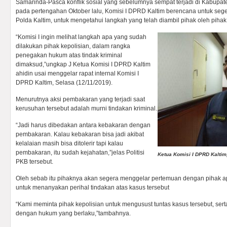
Samarinda-Pasca konflik sosial yang sebelumnya sempat terjadi di Kabupa
pada pertengahan Oktober lalu, Komisi I DPRD Kaltim berencana untuk seg
Polda Kaltim, untuk mengetahui langkah yang telah diambil pihak oleh pihak
“Komisi I ingin melihat langkah apa yang sudah
dilakukan pihak kepolisian, dalam rangka
penegakan hukum atas tindak kriminal
dimaksud,”ungkap J Ketua Komisi I DPRD Kaltim
ahidin usai menggelar rapat internal Komisi I
DPRD Kaltim, Selasa (12/11/2019).
Menurutnya aksi pembakaran yang terjadi saat
kerusuhan tersebut adalah murni tindakan kriminal.
“Jadi harus dibedakan antara kebakaran dengan
pembakaran. Kalau kebakaran bisa jadi akibat
kelalaian masih bisa ditolerir tapi kalau
pembakaran, itu sudah kejahatan,”jelas Politisi
Ketua Komisi I DPRD Kaltim
PKB tersebut.
Oleh sebab itu pihaknya akan segera menggelar pertemuan dengan pihak apa
untuk menanyakan perihal tindakan atas kasus tersebut
“Kami meminta pihak kepolisian untuk mengusust tuntas kasus tersebut, ser
dengan hukum yang berlaku,”tambahnya.