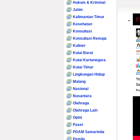
Hukum & Kriminal
Jatim
Kalimantan Timur
P
Kesehatan
Konsultasi
Konsultasi Remaja
Kuliner
Kutai Barat
Kutai Kartanegara
Kutai Timur
Lingkungan Hidup
Yo
Malang
Se
Nasional
Po
Nusantara
Olahraga
Olahraga Lain
Opini
Paser
PDAM Samarinda
Pemilu