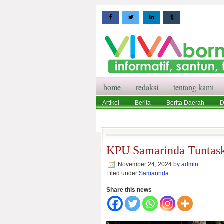
home
redaksi
tentang kami
Artikel
Berita
Berita Daerah
D
Wisata
Pedoman Media Siber
Red
KPU Samarinda Tuntaska
November 24, 2024
by
admin
Filed under
Samarinda
Share this news