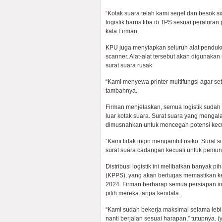
“Kotak suara telah kami segel dan besok si
logistik harus tiba di TPS sesuai peratur
kata Firman.
KPU juga menyiapkan seluruh alat penduku
scanner. Alat-alat tersebut akan digunak
surat suara rusak.
“Kami menyewa printer multifungsi agar se
tambahnya.
Firman menjelaskan, semua logistik sudah 
luar kotak suara. Surat suara yang mengala
dimusnahkan untuk mencegah potensi kec
“Kami tidak ingin mengambil risiko. Surat 
surat suara cadangan kecuali untuk pemun
Distribusi logistik ini melibatkan banya
(KPPS), yang akan bertugas memastikan 
2024. Firman berharap semua persiapan i
pilih mereka tanpa kendala.
“Kami sudah bekerja maksimal selama lebi
nanti berjalan sesuai harapan,” tutupnya. 