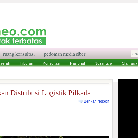
ruang konsultasi
pedoman media siber
aerah
Hiburan
Konsultasi
Nasional
Nusantara
Olahraga
aksi
Ruang Konsultasi
Tentang Kami
n Distribusi Logistik Pilkada
Berikan respon