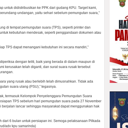
ap untuk didistribusikan ke PPK dari gudang KPU. Target kami,
an perundang-undangan, yaitu sehari sebelum pemungutan suara,”
ng di tempat pemungutan suara (TPS), seperti printer dan
an untuk kebutuhan mendesak, seperti penggandaan dokumen atau
tiap TPS dapat menangani kebutuhan ini secara mandiri,”
diperiksa dengan teliti, baik yang berada di dalam maupun di
mi kerusakan telah diganti, dan surat suara rusak tersebut
urangan.
suara yang rusak atau berlebih telah dimusnahkan. Tidak ada
gutan suara ulang (PSU),” tegasnya.
k pihak, termasuk Kelompok Penyelenggara Pemungutan Suara
kesiapan TPS sebelum hari pemungutan suara pada 27 November
ni berjalan lancar sehingga masyarakat dapat menggunakan hak
h dari 6 bulan untuk persiapan ini. Semoga pelaksanaan Pilkada
(yud/adv kpu samarinda)