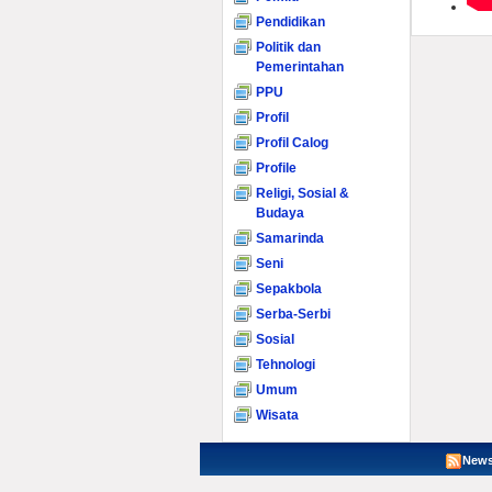
Pendidikan
Politik dan
Pemerintahan
PPU
Profil
Profil Calog
Profile
Religi, Sosial &
Budaya
Samarinda
Seni
Sepakbola
Serba-Serbi
Sosial
Tehnologi
Umum
Wisata
News