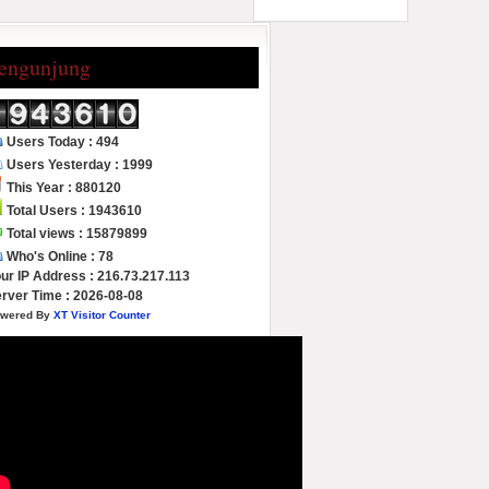
engunjung
Users Today : 494
Users Yesterday : 1999
This Year : 880120
Total Users : 1943610
Total views : 15879899
Who's Online : 78
ur IP Address : 216.73.217.113
rver Time : 2026-08-08
wered By
XT Visitor Counter