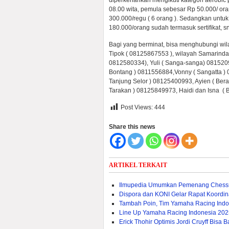
diperkenankan mengikuti kategori aerobic
08.00 wita, pemula sebesar Rp 50.000/ or
300.000/regu ( 6 orang ). Sedangkan untu
180.000/orang sudah termasuk sertifikat, s
Bagi yang berminat, bisa menghubungi wil
Tipok ( 08125867553 ), wilayah Samarinda
0812580334), Yuli ( Sanga-sanga) 081520
Bontang ) 0811556884,Vonny ( Sangatta ) 0
Tanjung Selor ) 08125400993, Ayien ( Bera
Tarakan ) 08125849973, Haidi dan Isna (
Post Views:
444
Share this news
ARTIKEL TERKAIT
Ilmupedia Umumkan Pemenang Chessn
Dispora dan KONI Gelar Rapat Koordina
Tambah Poin, Tim Yamaha Racing Indo
Line Up Yamaha Racing Indonesia 2025,
Erick Thohir Optimis Jordi Cruyff Bis