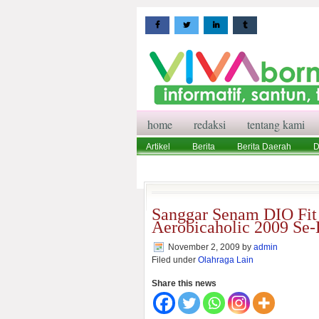
home
redaksi
tentang kami
Artikel
Berita
Berita Daerah
D
Wisata
Pedoman Media Siber
Red
Sanggar Senam DIO Fit 
Aerobicaholic 2009 Se-
November 2, 2009
by
admin
Filed under
Olahraga Lain
Share this news