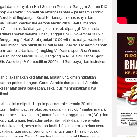
gati dan merayakan Hari Sumpah Pemuda Sanggar Senam DIO
shop & Aerobic Competition antar pesenam – pesenam Aerobic
Aerobic di lingkungan Kutai Kartanegara khususnya dan
a Kukar Spectacular Aerobicaholic 2009 Se-Kalimantan.
 Chalimatus Sa’diah yang lebih akrab dipanggil Dio di sela –
ni dilaksanakan selama 2 hari, tanggal 07-08 November 2009 di
Tenggarong. “ Hari Sabtu, pukul 10.00 wita acaranya workshop
hari minggunya pukul 08.00 wit acara Spectaculer Aerobicaholic
sport aerobic Nasional ( rangking VII Dance sport Sea Games
 Asian Indoor Macau 2007, Rangking IV PON XVII Dance Sport
 Hits Workshop & Competition 2009 dari Surabaya, dan instruktur
uan dilaksanakan kegiatan ini, adalah untuk meningkatkan
araan perkembangan Coreo Aerobic dan prestasi Aerobic,
esehatan serta keakraban, sekaligus meningkatkan daya
timal.
holic ini meliputi : High-impact aerobic pemula 30 tahun
s, High-impact aerobic profesional ( instruktur/mantan juara ),
 mix dance – jazz motion ( umum ) antar sanggar senam ( AC ) dan
buka untuk umum, berbadan sehat, dan tidak dalam perawatan
a dan kategori, peserta harap hadir 1 ( satu ) jam sebelum acara
pat diganggu gugat. Dan untuk mantan juara 1 ( satu ) tidak