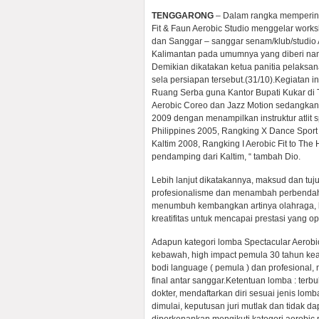
TENGGARONG
– Dalam rangka memperin
Fit & Faun Aerobic Studio menggelar work
dan Sanggar – sanggar senam/klub/studio 
Kalimantan pada umumnya yang diberi nam
Demikian dikatakan ketua panitia pelaksana
sela persiapan tersebut.(31/10).
Kegiatan i
Ruang Serba guna Kantor Bupati Kukar di 
Aerobic Coreo dan Jazz Motion sedangkan 
2009 dengan menampilkan instruktur atlit 
Philippines 2005, Rangking X Dance Sport
Kaltim 2008, Rangking I Aerobic Fit to The
pendamping dari Kaltim, “ tambah Dio.
Lebih lanjut dikatakannya, maksud dan tuj
profesionalisme dan menambah perbendah
menumbuh kembangkan artinya olahraga, k
kreatifitas untuk mencapai prestasi yang op
Adapun kategori lomba Spectacular Aerobica
kebawah, high impact pemula 30 tahun keata
bodi language ( pemula ) dan profesional,
final antar sanggar.Ketentuan lomba : ter
dokter, mendaftarkan diri sesuai jenis lomb
dimulai, keputusan juri mutlak dan tidak da