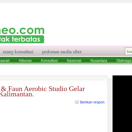
ruang konsultasi
pedoman media siber
aerah
Hiburan
Konsultasi
Nasional
Nusantara
Olahraga
aksi
Ruang Konsultasi
Tentang Kami
& Faun Aerobic Studio Gelar
Kalimantan.
Berikan respon