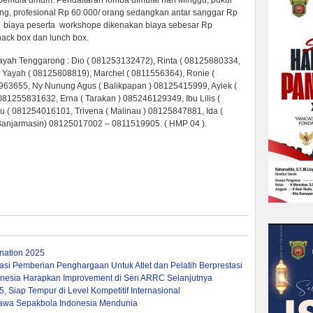
 pemula umum. Pendaftaran lomba dimulai hari Minggu, pukul
ang, profesional Rp 60.000/ orang sedangkan antar sanggar Rp
k biaya peserta workshope dikenakan biaya sebesar Rp
nack box dan lunch box.
ayah Tenggarong : Dio ( 081253132472), Rinta ( 08125880334,
 Yayah ( 08125808819), Marchel ( 0811556364), Ronie (
963655, Ny Nunung Agus ( Balikpapan ) 08125415999, Ayiek (
81255831632, Erna ( Tarakan ) 085246129349, Ibu Lilis (
u ( 081254016101, Trivena ( Malinau ) 08125847881, Ida (
 Banjarmasin) 08125017002 – 0811519905. ( HMP 04 ).
ation 2025
si Pemberian Penghargaan Untuk Atlet dan Pelatih Berprestasi
nesia Harapkan Improvement di Seri ARRC Selanjutnya
 Siap Tempur di Level Kompetitif Internasional
a Bawa Sepakbola Indonesia Mendunia