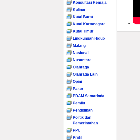
Konsultasi Remaja
Kuliner
Kutai Barat
Kutai Kartanegara
Kutai Timur
Lingkungan Hidup
Malang
Nasional
Nusantara
Olahraga
Olahraga Lain
Opini
Paser
PDAM Samarinda
Pemilu
Pendidikan
Politik dan
Pemerintahan
PPU
Profil