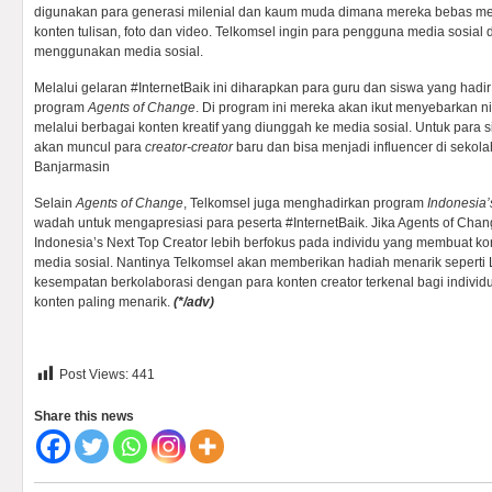
digunakan para generasi milenial dan kaum muda dimana mereka bebas men
konten tulisan, foto dan video. Telkomsel ingin para pengguna media sosial 
menggunakan media sosial.
Melalui gelaran #InternetBaik ini diharapkan para guru dan siswa yang hadi
program
Agents of Change
. Di program ini mereka akan ikut menyebarkan nila
melalui berbagai konten kreatif yang diunggah ke media sosial. Untuk para 
akan muncul para
creator-creator
baru dan bisa menjadi influencer di sekol
Banjarmasin
Selain
Agents of Change
, Telkomsel juga menghadirkan program
Indonesia’
wadah untuk mengapresiasi para peserta #InternetBaik. Jika Agents of Chan
Indonesia’s Next Top Creator lebih berfokus pada individu yang membuat kon
media sosial. Nantinya Telkomsel akan memberikan hadiah menarik seperti
kesempatan berkolaborasi dengan para konten creator terkenal bagi indivi
konten paling menarik.
(*/adv)
Post Views:
441
Share this news