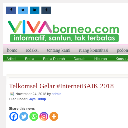
home
redaksi
tentang kami
ruang konsultasi
pedom
Artikel
Berita
Berita Daerah
Daerah
Hiburan
Konsult
Wisata
Pedoman Media Siber
Redaksi
Ruang Konsultasi
Telkomsel Gelar #InternetBAIK 2018
November 24, 2018
by
admin
Filed under
Gaya Hidup
Share this news