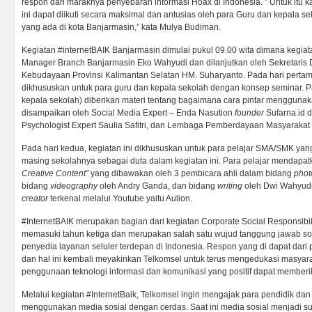
respon dari maraknya penyebaran informasi Hoax di Indonesia. ” Untuk itu 
ini dapat diikuti secara maksimal dan antusias oleh para Guru dan kepala se
yang ada di kota Banjarmasin,” kata Mulya Budiman.
Kegiatan #internetBAIK Banjarmasin dimulai pukul 09.00 wita dimana kegiat
Manager Branch Banjarmasin Eko Wahyudi dan dilanjutkan oleh Sekretaris 
Kebudayaan Provinsi Kalimantan Selatan HM. Suharyanto. Pada hari pertam
dikhususkan untuk para guru dan kepala sekolah dengan konsep seminar. P
kepala sekolah) diberikan materi tentang bagaimana cara pintar mengguna
disampaikan oleh Social Media Expert – Enda Nasution
founder
Sufarna.id 
Psychologist Expert Saulia Safitri, dan Lembaga Pemberdayaan Masyarakat d
Pada hari kedua, kegiatan ini dikhususkan untuk para pelajar SMA/SMK yang
masing sekolahnya sebagai duta dalam kegiatan ini. Para pelajar mendapatk
Creative Content”
yang dibawakan oleh 3 pembicara ahli dalam bidang
phot
bidang
videography
oleh Andry Ganda, dan bidang
writing
oleh Dwi Wahyudi.
creator
terkenal melalui Youtube yaitu Aulion.
#InternetBAIK merupakan bagian dari kegiatan Corporate Social Responsibil
memasuki tahun ketiga dan merupakan salah satu wujud tanggung jawab so
penyedia layanan seluler terdepan di Indonesia. Respon yang di dapat dari 
dan hal ini kembali meyakinkan Telkomsel untuk terus mengedukasi masyara
penggunaan teknologi informasi dan komunikasi yang positif dapat memberik
Melalui kegiatan #InternetBaik, Telkomsel ingin mengajak para pendidik da
menggunakan media sosial dengan cerdas. Saat ini media sosial menjadi 