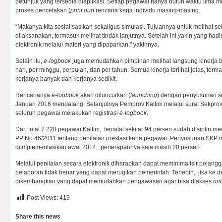
petunjuk yang tersedia diaplikasi. Setiap pegawai hanya butuh waktu lima me
proses pencetakan (
print out
) rencana kerja individu masing-masing.
“Makanya kita sosialisasikan sekaligus simulasi. Tujuannya untuk melihat se
dilaksanakan, termasuk melihat tindak lanjutnya. Setelah ini yakin yang had
elektronik melalui materi yang dipaparkan,” yakinnya.
Selain itu,
e-logbook
juga memudahkan pimpinan melihat langsung kinerja b
hari, per minggu, perbulan, dan per tahun. Semua kinerja terlihat jelas, ter
kerjanya banyak dan kerjanya sedikit.
Rencananya
e-logbook
akan diluncurkan (
launching
) dengan penyusunan s
Januari 2016 mendatang. Selanjutnya Pemprov Kaltim melalui surat Sekprov
seluruh pegawai melakukan registrasi
e-logbook
.
Dari total 7.228 pegawai Kaltim, tercatat sekitar 94 persen sudah disiplin 
PP No 46/2011 tentang penilaian prestasi kerja pegawai. Penyusunan SKP i
diimplementasikan awal 2014, penerapannya saja masih 20 persen.
Melalui penilaian secara elektronik diharapkan dapat meminimalisir pelangg
pelaporan tidak benar yang dapat merugikan pemerintah. Terlebih, jika ke 
dikembangkan yang dapat memudahkan pengawasan agar bisa diakses
onl
Post Views:
419
Share this news