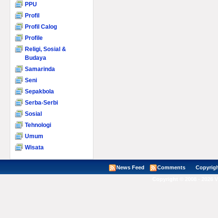
PPU
Profil
Profil Calog
Profile
Religi, Sosial &
Budaya
Samarinda
Seni
Sepakbola
Serba-Serbi
Sosial
Tehnologi
Umum
Wisata
News Feed
Comments
Copyright ©
Copyright © 2008 - 2026 V