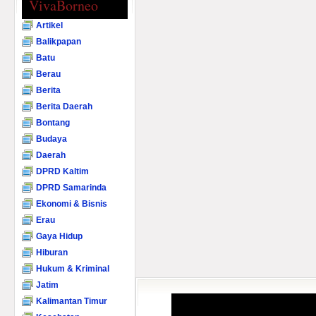
VivaBorneo
Artikel
Balikpapan
Batu
Berau
Berita
Berita Daerah
Bontang
Budaya
Daerah
DPRD Kaltim
DPRD Samarinda
Ekonomi & Bisnis
Erau
Gaya Hidup
Hiburan
Hukum & Kriminal
Jatim
Kalimantan Timur