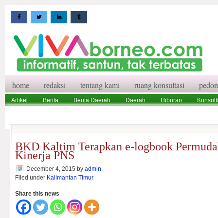
home
redaksi
tentang kami
ruang konsultasi
pedom
Artikel
Berita
Berita Daerah
Daerah
Hiburan
Konsult
Wisata
Pedoman Media Siber
Redaksi
Ruang Konsultasi
BKD Kaltim Terapkan e-logbook Permudah
Kinerja PNS
December 4, 2015
by
admin
Filed under
Kalimantan Timur
Share this news