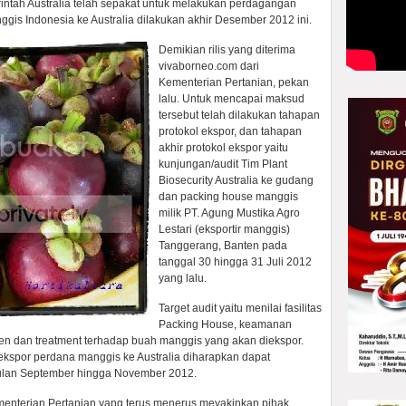
ntah Australia telah sepakat untuk melakukan perdagangan
is Indonesia ke Australia dilakukan akhir Desember 2012 ini.
Demikian rilis yang diterima
vivaborneo.com dari
Kementerian Pertanian, pekan
lalu. Untuk mencapai maksud
tersebut telah dilakukan tahapan
protokol ekspor, dan tahapan
akhir protokol ekspor yaitu
kunjungan/audit Tim Plant
Biosecurity Australia ke gudang
dan packing house manggis
milik PT. Agung Mustika Agro
Lestari (eksportir manggis)
Tanggerang, Banten pada
tanggal 30 hingga 31 Juli 2012
yang lalu.
Target audit yaitu menilai fasilitas
Packing House, keamanan
en dan treatment terhadap buah manggis yang akan diekspor.
 ekspor perdana manggis ke Australia diharapkan dapat
 bulan September hingga November 2012.
ementerian Pertanian yang terus menerus meyakinkan pihak