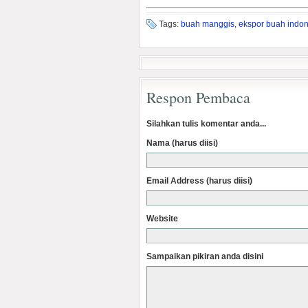
Tags:
buah manggis
,
ekspor buah indo
Respon Pembaca
Silahkan tulis komentar anda...
Nama (harus diisi)
Email Address (harus diisi)
Website
Sampaikan pikiran anda disini