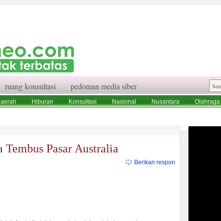
ruang konsultasi
pedoman media siber
aerah
Hiburan
Konsultasi
Nasional
Nusantara
Olahraga
aksi
Ruang Konsultasi
Tentang Kami
 Tembus Pasar Australia
Berikan respon