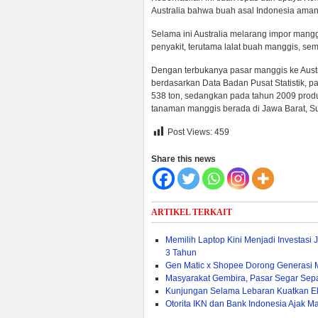
Australia bahwa buah asal Indonesia aman
Selama ini Australia melarang impor mang
penyakit, terutama lalat buah manggis, s
Dengan terbukanya pasar manggis ke Austr
berdasarkan Data Badan Pusat Statistik, p
538 ton, sedangkan pada tahun 2009 produ
tanaman manggis berada di Jawa Barat, Suma
Post Views:
459
Share this news
ARTIKEL TERKAIT
Memilih Laptop Kini Menjadi Investasi
3 Tahun
Gen Matic x Shopee Dorong Generasi M
Masyarakat Gembira, Pasar Segar Sep
Kunjungan Selama Lebaran Kuatkan E
Otorita IKN dan Bank Indonesia Ajak Mas