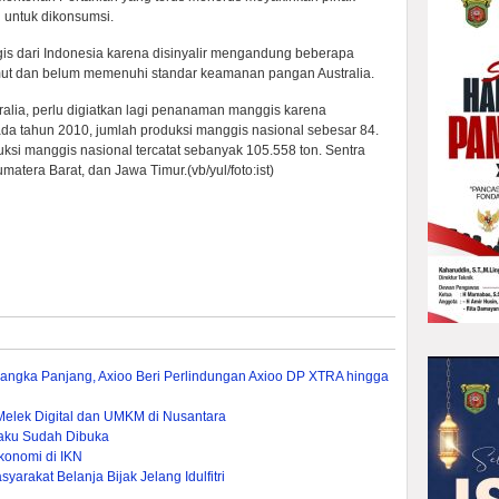
 untuk dikonsumsi.
gis dari Indonesia karena disinyalir mengandung beberapa
emut dan belum memenuhi standar keamanan pangan Australia.
alia, perlu digiatkan lagi penanaman manggis karena
ada tahun 2010, jumlah produksi manggis nasional sebesar 84.
ksi manggis nasional tercatat sebanyak 105.558 ton. Sentra
tera Barat, dan Jawa Timur.(vb/yul/foto:ist)
 Jangka Panjang, Axioo Beri Perlindungan Axioo DP XTRA hingga
elek Digital dan UMKM di Nusantara
aku Sudah Dibuka
konomi di IKN
yarakat Belanja Bijak Jelang Idulfitri