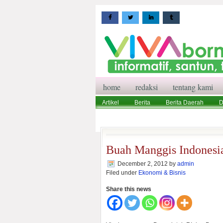
home
redaksi
tentang kami
Artikel
Berita
Berita Daerah
D
Wisata
Pedoman Media Siber
Red
Buah Manggis Indonesia
December 2, 2012
by
admin
Filed under
Ekonomi & Bisnis
Share this news