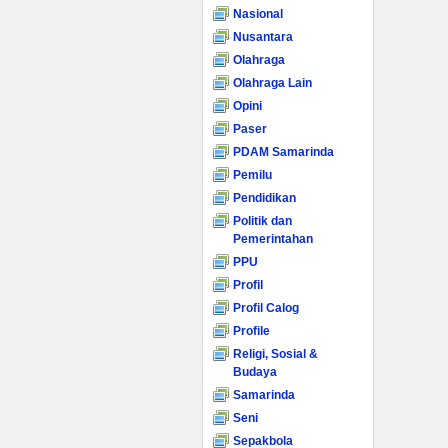
Nasional
Nusantara
Olahraga
Olahraga Lain
Opini
Paser
PDAM Samarinda
Pemilu
Pendidikan
Politik dan
Pemerintahan
PPU
Profil
Profil Calog
Profile
Religi, Sosial &
Budaya
Samarinda
Seni
Sepakbola