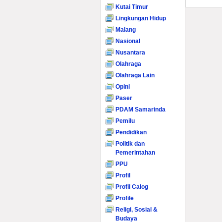
Kutai Timur
Lingkungan Hidup
Malang
Nasional
Nusantara
Olahraga
Olahraga Lain
Opini
Paser
PDAM Samarinda
Pemilu
Pendidikan
Politik dan
Pemerintahan
PPU
Profil
Profil Calog
Profile
Religi, Sosial &
Budaya