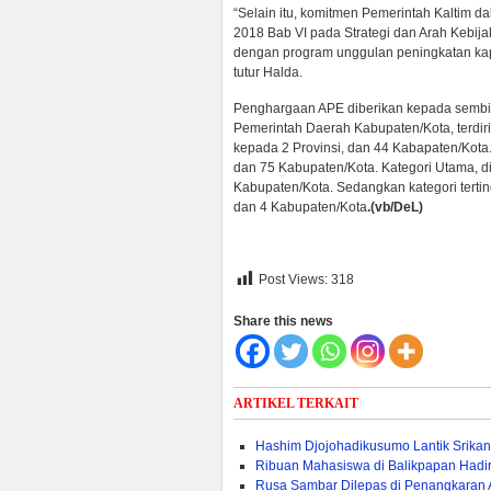
“Selain itu, komitmen Pemerintah Kaltim
2018 Bab VI pada Strategi dan Arah Kebij
dengan program unggulan peningkatan kap
tutur Halda.
Penghargaan APE diberikan kepada sembi
Pemerintah Daerah Kabupaten/Kota, terdiri 
kepada 2 Provinsi, dan 44 Kabapaten/Kota.
dan 75 Kabupaten/Kota. Kategori Utama, di
Kabupaten/Kota. Sedangkan kategori terti
dan 4 Kabupaten/Kota
.(vb/DeL)
Post Views:
318
Share this news
ARTIKEL TERKAIT
Hashim Djojohadikusumo Lantik Srika
Ribuan Mahasiswa di Balikpapan Had
Rusa Sambar Dilepas di Penangkaran A