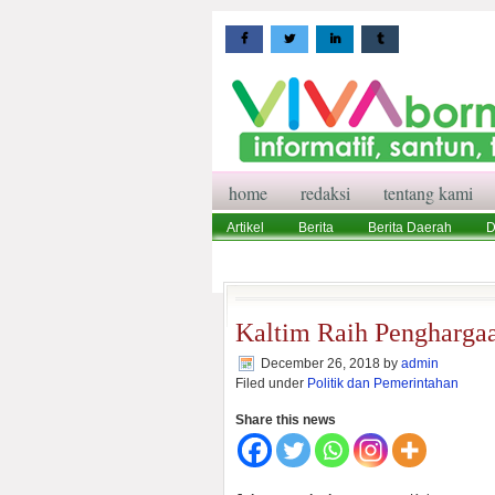
home
redaksi
tentang kami
Artikel
Berita
Berita Daerah
D
Wisata
Pedoman Media Siber
Red
Kaltim Raih Pengharga
December 26, 2018
by
admin
Filed under
Politik dan Pemerintahan
Share this news