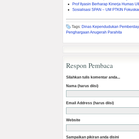
Prof Ilyasin Berharap Kinerja Humas UI
Sosialisasi SPAN – UM PTKIN Fokuska
Tags:
Dinas Kependudukan Pemberdaya
Penghargaan Anugerah Parahita
Respon Pembaca
Silahkan tulis komentar anda...
Nama (harus diisi)
Email Address (harus diisi)
Website
Sampaikan pikiran anda disini