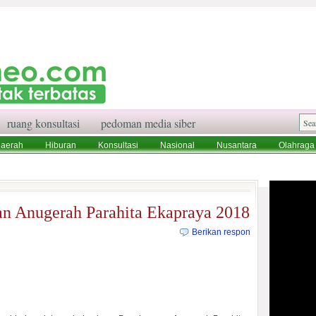
ruang konsultasi
pedoman media siber
aerah
Hiburan
Konsultasi
Nasional
Nusantara
Olahraga
aksi
Ruang Konsultasi
Tentang Kami
an Anugerah Parahita Ekapraya 2018
Berikan respon