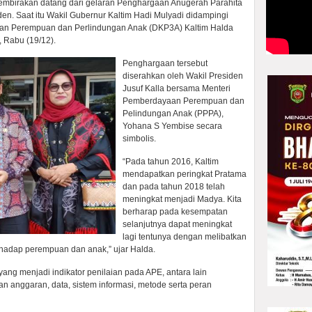
mbirakan datang dari gelaran Penghargaan Anugerah Parahita
den. Saat itu Wakil Gubernur Kaltim Hadi Mulyadi didampingi
n Perempuan dan Perlindungan Anak (DKP3A) Kaltim Halda
 Rabu (19/12).
Penghargaan tersebut
diserahkan oleh Wakil Presiden
Jusuf Kalla bersama Menteri
Pemberdayaan Perempuan dan
Pelindungan Anak (PPPA),
Yohana S Yembise secara
simbolis.
“Pada tahun 2016, Kaltim
mendapatkan peringkat Pratama
dan pada tahun 2018 telah
meningkat menjadi Madya. Kita
berharap pada kesempatan
selanjutnya dapat meningkat
lagi tentunya dengan melibatkan
rhadap perempuan dan anak,” ujar Halda.
yang menjadi indikator penilaian pada APE, antara lain
 anggaran, data, sistem informasi, metode serta peran