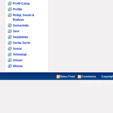
Profil Calog
Profile
Religi, Sosial &
Budaya
Samarinda
Seni
Sepakbola
Serba-Serbi
Sosial
Tehnologi
Umum
Wisata
News Feed
Comments
Copyright ©
Copyright © 2008 - 2026 V