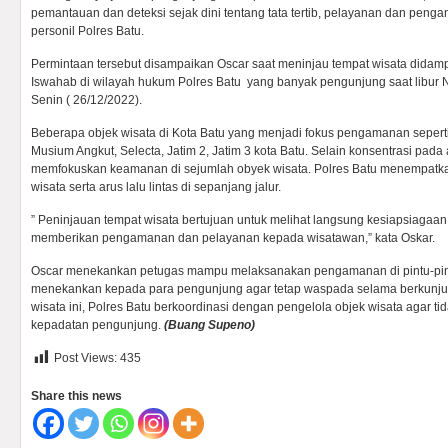
pemantauan dan deteksi sejak dini tentang tata tertib, pelayanan dan penga
personil Polres Batu.
Permintaan tersebut disampaikan Oscar saat meninjau tempat wisata dida
Iswahab di wilayah hukum Polres Batu yang banyak pengunjung saat libur 
Senin ( 26/12/2022).
Beberapa objek wisata di Kota Batu yang menjadi fokus pengamanan seperti
Musium Angkut, Selecta, Jatim 2, Jatim 3 kota Batu. Selain konsentrasi pada a
memfokuskan keamanan di sejumlah obyek wisata. Polres Batu menempatkan 
wisata serta arus lalu lintas di sepanjang jalur.
” Peninjauan tempat wisata bertujuan untuk melihat langsung kesiapsiagaa
memberikan pengamanan dan pelayanan kepada wisatawan,” kata Oskar.
Oscar menekankan petugas mampu melaksanakan pengamanan di pintu-pintu
menekankan kepada para pengunjung agar tetap waspada selama berkunj
wisata ini, Polres Batu berkoordinasi dengan pengelola objek wisata agar t
kepadatan pengunjung.
(Buang Supeno)
Post Views:
435
Share this news