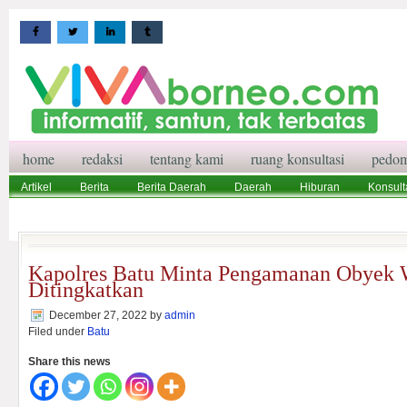
home
redaksi
tentang kami
ruang konsultasi
pedom
Artikel
Berita
Berita Daerah
Daerah
Hiburan
Konsult
Wisata
Pedoman Media Siber
Redaksi
Ruang Konsultasi
Kapolres Batu Minta Pengamanan Obyek 
Ditingkatkan
December 27, 2022
by
admin
Filed under
Batu
Share this news