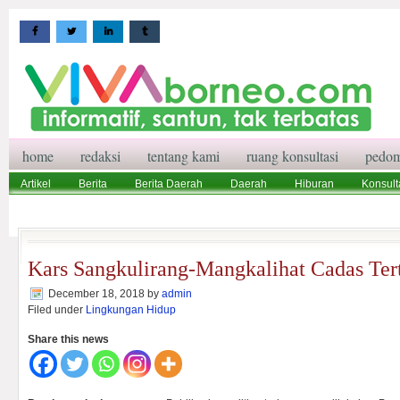
home
redaksi
tentang kami
ruang konsultasi
pedom
Artikel
Berita
Berita Daerah
Daerah
Hiburan
Konsult
Wisata
Pedoman Media Siber
Redaksi
Ruang Konsultasi
Kars Sangkulirang-Mangkalihat Cadas Ter
December 18, 2018
by
admin
Filed under
Lingkungan Hidup
Share this news