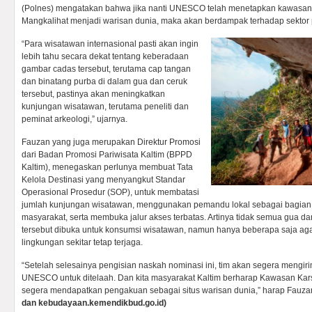
(Polnes) mengatakan bahwa jika nanti UNESCO telah menetapkan kawasan 
Mangkalihat menjadi warisan dunia, maka akan berdampak terhadap sektor pa
“Para wisatawan internasional pasti akan ingin
lebih tahu secara dekat tentang keberadaan
gambar cadas tersebut, terutama cap tangan
dan binatang purba di dalam gua dan ceruk
tersebut, pastinya akan meningkatkan
kunjungan wisatawan, terutama peneliti dan
peminat arkeologi,” ujarnya.
Fauzan yang juga merupakan Direktur Promosi
dari Badan Promosi Pariwisata Kaltim (BPPD
Kaltim), menegaskan perlunya membuat Tata
Kelola Destinasi yang menyangkut Standar
Operasional Prosedur (SOP), untuk membatasi
jumlah kunjungan wisatawan, menggunakan pemandu lokal sebagai bagian
masyarakat, serta membuka jalur akses terbatas. Artinya tidak semua gua 
tersebut dibuka untuk konsumsi wisatawan, namun hanya beberapa saja aga
lingkungan sekitar tetap terjaga.
“Setelah selesainya pengisian naskah nominasi ini, tim akan segera mengi
UNESCO untuk ditelaah. Dan kita masyarakat Kaltim berharap Kawasan Karst
segera mendapatkan pengakuan sebagai situs warisan dunia,” harap Fauza
dan kebudayaan.kemendikbud.go.id)