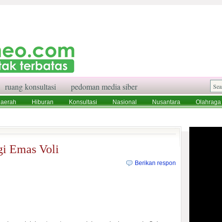
ruang konsultasi
pedoman media siber
aerah
Hiburan
Konsultasi
Nasional
Nusantara
Olahraga
aksi
Ruang Konsultasi
Tentang Kami
gi Emas Voli
Berikan respon