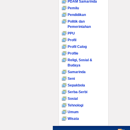
PDAM Samarinda
Pemilu
Pendidikan
Politik dan
Pemerintahan
PPU
Profil
Profil Calog
Profile
Religi, Sosial &
Budaya
Samarinda
Seni
Sepakbola
Serba-Serbi
Sosial
Tehnologi
Umum
Wisata