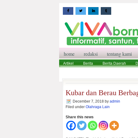
home
redaksi
tentang kami
Artikel
Berita
Berita Daerah
D
Wisata
Pedoman Media Siber
Red
Kubar dan Berau Berba
December 7, 2018
by
admin
Filed under
Olahraga Lain
Share this news