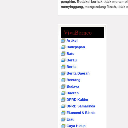
pengirim. Redaksi berhak tidak menampi
menyinggung, mengandung fitnah, tidak e
VivaBorneo
Artikel
Balikpapan
Batu
Berau
Berita
Berita Daerah
Bontang
Budaya
Daerah
DPRD Kaltim
DPRD Samarinda
Ekonomi & Bisnis
Erau
Gaya Hidup