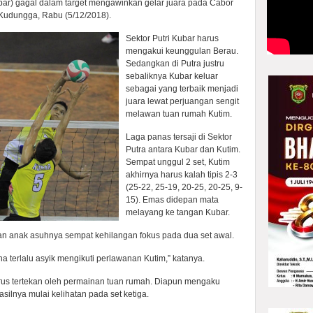
bar) gagal dalam target mengawinkan gelar juara pada Cabor
 Kudungga, Rabu (5/12/2018).
Sektor Putri Kubar harus
mengakui keunggulan Berau.
Sedangkan di Putra justru
sebaliknya Kubar keluar
sebagai yang terbaik menjadi
juara lewat perjuangan sengit
melawan tuan rumah Kutim.
Laga panas tersaji di Sektor
Putra antara Kubar dan Kutim.
Sempat unggul 2 set, Kutim
akhirnya harus kalah tipis 2-3
(25-22, 25-19, 20-25, 20-25, 9-
15). Emas didepan mata
melayang ke tangan Kubar.
n anak asuhnya sempat kehilangan fokus pada dua set awal.
a terlalu asyik mengikuti perlawanan Kutim,” katanya.
us tertekan oleh permainan tuan rumah. Diapun mengaku
ilnya mulai kelihatan pada set ketiga.