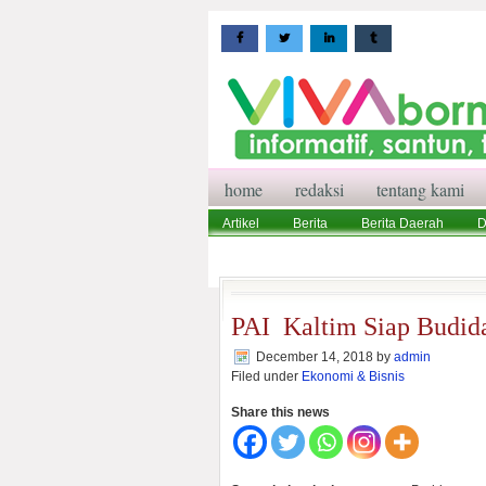
home
redaksi
tentang kami
Artikel
Berita
Berita Daerah
D
Wisata
Pedoman Media Siber
Red
PAI Kaltim Siap Budid
December 14, 2018
by
admin
Filed under
Ekonomi & Bisnis
Share this news