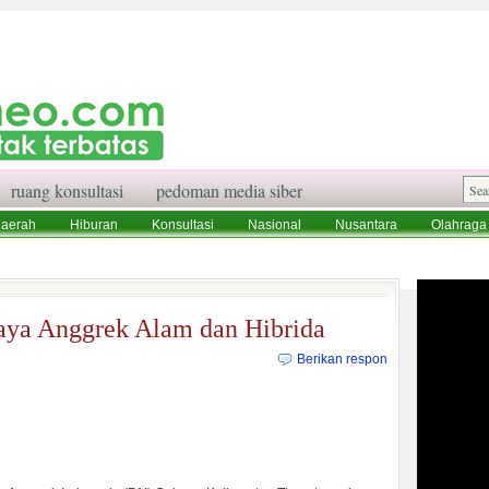
ruang konsultasi
pedoman media siber
aerah
Hiburan
Konsultasi
Nasional
Nusantara
Olahraga
aksi
Ruang Konsultasi
Tentang Kami
aya Anggrek Alam dan Hibrida
Berikan respon