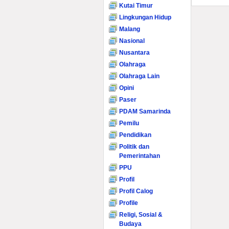
Kutai Timur
Lingkungan Hidup
Malang
Nasional
Nusantara
Olahraga
Olahraga Lain
Opini
Paser
PDAM Samarinda
Pemilu
Pendidikan
Politik dan
Pemerintahan
PPU
Profil
Profil Calog
Profile
Religi, Sosial &
Budaya