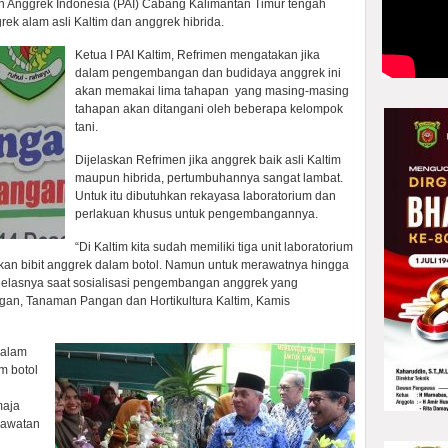
n Anggrek Indonesia (PAI) Cabang Kalimantan Timur tengah
k alam asli Kaltim dan anggrek hibrida.
Ketua I PAI Kaltim, Refrimen mengatakan jika
dalam pengembangan dan budidaya anggrek ini
akan memakai lima tahapan yang masing-masing
tahapan akan ditangani oleh beberapa kelompok
tani.
Dijelaskan Refrimen jika anggrek baik asli Kaltim
maupun hibrida, pertumbuhannya sangat lambat.
Untuk itu dibutuhkan rekayasa laboratorium dan
perlakuan khusus untuk pengembangannya.
“Di Kaltim kita sudah memiliki tiga unit laboratorium
lkan bibit anggrek dalam botol. Namun untuk merawatnya hingga
jelasnya saat sosialisasi pengembangan anggrek yang
gan, Tanaman Pangan dan Hortikultura Kaltim, Kamis
dalam
m botol
maja
rawatan