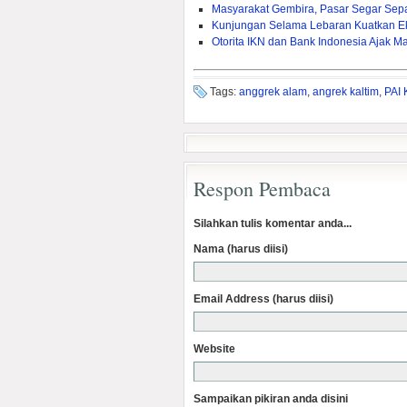
Masyarakat Gembira, Pasar Segar Sep
Kunjungan Selama Lebaran Kuatkan E
Otorita IKN dan Bank Indonesia Ajak Mas
Tags:
anggrek alam
,
angrek kaltim
,
PAI 
Respon Pembaca
Silahkan tulis komentar anda...
Nama (harus diisi)
Email Address (harus diisi)
Website
Sampaikan pikiran anda disini