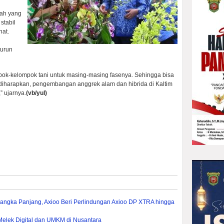
lah yang
stabil
nat.
turun
pok-kelompok tani untuk masing-masing fasenya. Sehingga bisa
harapkan, pengembangan anggrek alam dan hibrida di Kaltim
” ujarnya.
(vb/yul)
 Jangka Panjang, Axioo Beri Perlindungan Axioo DP XTRA hingga
elek Digital dan UMKM di Nusantara