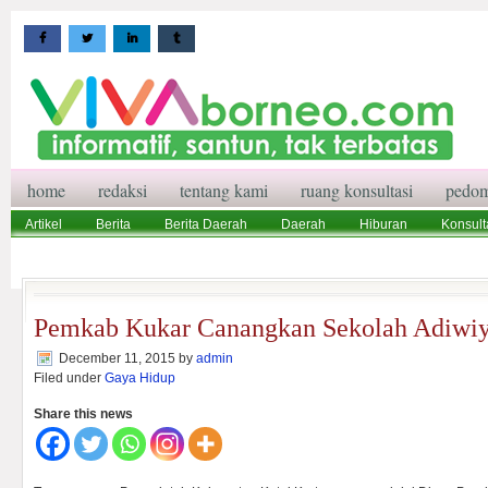
home
redaksi
tentang kami
ruang konsultasi
pedom
Artikel
Berita
Berita Daerah
Daerah
Hiburan
Konsult
Wisata
Pedoman Media Siber
Redaksi
Ruang Konsultasi
Pemkab Kukar Canangkan Sekolah Adiwiy
December 11, 2015
by
admin
Filed under
Gaya Hidup
Share this news