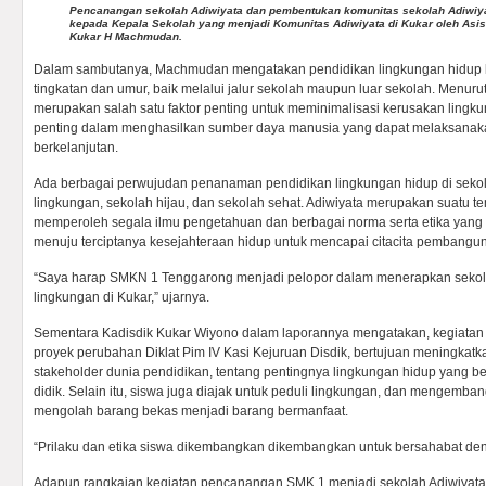
Pencanangan sekolah Adiwiyata dan pembentukan komunitas sekolah Adiwiy
kepada Kepala Sekolah yang menjadi Komunitas Adiwiyata di Kukar oleh Asi
Kukar H Machmudan.
Dalam sambutanya, Machmudan mengatakan pendidikan lingkungan hidup h
tingkatan dan umur, baik melalui jalur sekolah maupun luar sekolah. Menuru
merupakan salah satu faktor penting untuk meminimalisasi kerusakan lingk
penting dalam menghasilkan sumber daya manusia yang dapat melaksana
berkelanjutan.
Ada berbagai perwujudan penanaman pendidikan lingkungan hidup di sekol
lingkungan, sekolah hijau, dan sekolah sehat. Adiwiyata merupakan suatu te
memperoleh segala ilmu pengetahuan dan berbagai norma serta etika yang
menuju terciptanya kesejahteraan hidup untuk mencapai citacita pembangun
“Saya harap SMKN 1 Tenggarong menjadi pelopor dalam menerapkan sekola
lingkungan di Kukar,” ujarnya.
Sementara Kadisdik Kukar Wiyono dalam laporannya mengatakan, kegiatan
proyek perubahan Diklat Pim IV Kasi Kejuruan Disdik, bertujuan meningkat
stakeholder dunia pendidikan, tentang pentingnya lingkungan hidup yang be
didik. Selain itu, siswa juga diajak untuk peduli lingkungan, dan mengemban
mengolah barang bekas menjadi barang bermanfaat.
“Prilaku dan etika siswa dikembangkan dikembangkan untuk bersahabat den
Adapun rangkaian kegiatan pencanangan SMK 1 menjadi sekolah Adiwiyata 