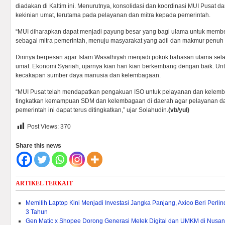
diadakan di Kaltim ini. Menurutnya, konsolidasi dan koordinasi MUI Pusat 
kekinian umat, terutama pada pelayanan dan mitra kepada pemerintah.
“MUI diharapkan dapat menjadi payung besar yang bagi ulama untuk membe
sebagai mitra pemerintah, menuju masyarakat yang adil dan makmur penuh 
Dirinya berpesan agar Islam Wasathiyah menjadi pokok bahasan utama sel
umat. Ekonomi Syariah, ujarnya kian hari kian berkembang dengan baik. Unt
kecakapan sumber daya manusia dan kelembagaan.
“MUI Pusat telah mendapatkan pengakuan ISO untuk pelayanan dan kelemb
tingkatkan kemampuan SDM dan kelembagaan di daerah agar pelayanan da
pemerintah ini dapat terus ditingkatkan,” ujar Solahudin.
(vb/yul)
Post Views:
370
Share this news
ARTIKEL TERKAIT
Memilih Laptop Kini Menjadi Investasi Jangka Panjang, Axioo Beri Per
3 Tahun
Gen Matic x Shopee Dorong Generasi Melek Digital dan UMKM di Nusan