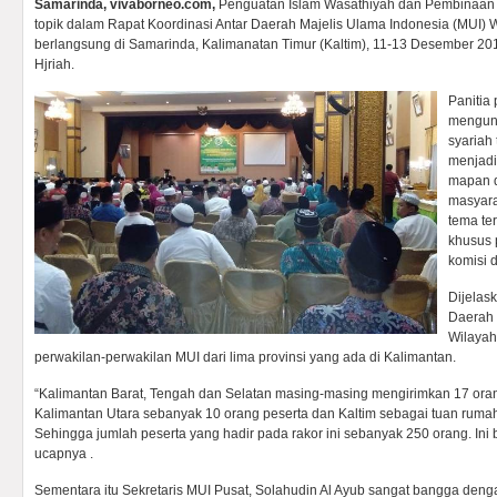
Samarinda, vivaborneo.com,
Penguatan Islam Wasathiyah dan Pembinaan 
topik dalam Rapat Koordinasi Antar Daerah Majelis Ulama Indonesia (MUI) 
berlangsung di Samarinda, Kalimanatan Timur (Kaltim), 11-13 Desember 201
Hjriah.
Panitia
mengung
syariah
menjadi
mapan d
masyara
tema te
khusus 
komisi 
Dijelas
Daerah 
Wilayah 
perwakilan-perwakilan MUI dari lima provinsi yang ada di Kalimantan.
“Kalimantan Barat, Tengah dan Selatan masing-masing mengirimkan 17 ora
Kalimantan Utara sebanyak 10 orang peserta dan Kaltim sebagai tuan ruma
Sehingga jumlah peserta yang hadir pada rakor ini sebanyak 250 orang. In
ucapnya .
Sementara itu Sekretaris MUI Pusat, Solahudin Al Ayub sangat bangga deng