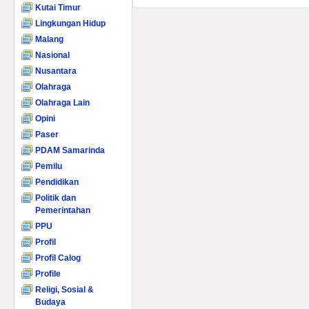
Kutai Timur
Lingkungan Hidup
Malang
Nasional
Nusantara
Olahraga
Olahraga Lain
Opini
Paser
PDAM Samarinda
Pemilu
Pendidikan
Politik dan
Pemerintahan
PPU
Profil
Profil Calog
Profile
Religi, Sosial &
Budaya