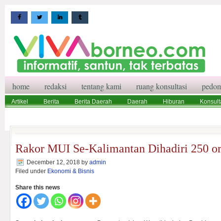
home
redaksi
tentang kami
ruang konsultasi
pedom
Artikel
Berita
Berita Daerah
Daerah
Hiburan
Konsult
Wisata
Pedoman Media Siber
Redaksi
Ruang Konsultasi
Rakor MUI Se-Kalimantan Dihadiri 250 or
December 12, 2018
by
admin
Filed under
Ekonomi & Bisnis
Share this news