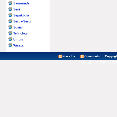
Samarinda
Seni
Sepakbola
Serba-Serbi
Sosial
Tehnologi
Umum
Wisata
News Feed
Comments
Copyright ©
Copyright © 2008 - 2026 V