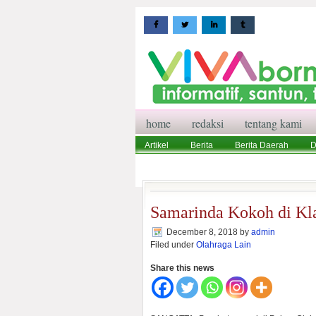
home
redaksi
tentang kami
Artikel
Berita
Berita Daerah
D
Wisata
Pedoman Media Siber
Red
Samarinda Kokoh di Kl
December 8, 2018
by
admin
Filed under
Olahraga Lain
Share this news