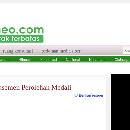
ruang konsultasi
pedoman media siber
aerah
Hiburan
Konsultasi
Nasional
Nusantara
Olahraga
aksi
Ruang Konsultasi
Tentang Kami
asemen Perolehan Medali
Berikan respon