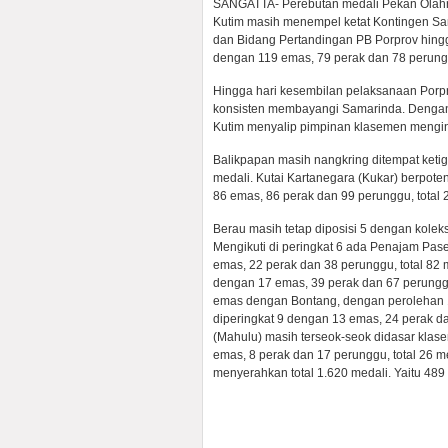
SANGATTA- Perebutan medali Pekan Olahrag
Kutim masih menempel ketat Kontingen Sama
dan Bidang Pertandingan PB Porprov hing
dengan 119 emas, 79 perak dan 78 perungg
Hingga hari kesembilan pelaksanaan Porpro
konsisten membayangi Samarinda. Dengan 1
Kutim menyalip pimpinan klasemen mengin
Balikpapan masih nangkring ditempat keti
medali. Kutai Kartanegara (Kukar) berpot
86 emas, 86 perak dan 99 perunggu, total 
Berau masih tetap diposisi 5 dengan koleks
Mengikuti di peringkat 6 ada Penajam Pa
emas, 22 perak dan 38 perunggu, total 82
dengan 17 emas, 39 perak dan 67 perunggu, 
emas dengan Bontang, dengan perolehan 16
diperingkat 9 dengan 13 emas, 24 perak d
(Mahulu) masih terseok-seok didasar klase
emas, 8 perak dan 17 perunggu, total 26 m
menyerahkan total 1.620 medali. Yaitu 48