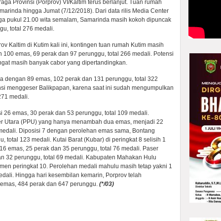
a Provinsi (Porprov) VI/Kaltim terus berlanjut. Tuan rumah
rinda hingga Jumat (7/12/2018). Dari data rilis Media Center
ga pukul 21.00 wita semalam, Samarinda masih kokoh dipuncak
u, total 276 medali.
v Kaltim di Kutim kali ini, kontingen tuan rumah Kutim masih
00 emas, 69 perak dan 97 perunggu, total 266 medali. Potensi
gat masih banyak cabor yang dipertandingkan.
ga dengan 89 emas, 102 perak dan 131 perunggu, total 322
ensi menggeser Balikpapan, karena saat ini sudah mengumpulkan
271 medali.
i 26 emas, 30 perak dan 53 perunggu, total 109 medali.
ser Utara (PPU) yang hanya menambah dua emas, menjadi 22
 medali. Diposisi 7 dengan perolehan emas sama, Bontang
total 123 medali. Kutai Barat (Kubar) di peringkat 8 selisih 1
 emas, 25 perak dan 35 perunggu, total 76 medali. Paser
an 32 perunggu, total 69 medali. Kabupaten Mahakan Hulu
men peringkat 10. Perolehan medali mahulu masih tetap yakni 1
edali. Hingga hari kesembilan kemarin, Porprov telah
9 emas, 484 perak dan 647 perunggu.
(*/03)