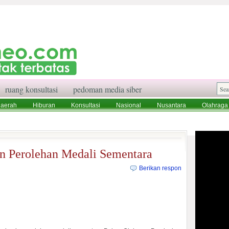
ruang konsultasi
pedoman media siber
aerah
Hiburan
Konsultasi
Nasional
Nusantara
Olahraga
aksi
Ruang Konsultasi
Tentang Kami
n Perolehan Medali Sementara
Berikan respon