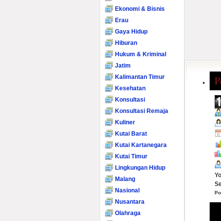
Ekonomi & Bisnis
Erau
Gaya Hidup
Hiburan
Hukum & Kriminal
Jatim
Kalimantan Timur
P
Kesehatan
Konsultasi
Konsultasi Remaja
Kuliner
Kutai Barat
Kutai Kartanegara
Kutai Timur
Lingkungan Hidup
Yo
Malang
Se
Nasional
Po
Nusantara
Olahraga