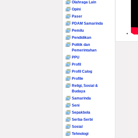
Olahraga Lain
Opini
Paser
PDAM Samarinda
Pemilu
Pendidikan
Politik dan
Pemerintahan
PPU
Profil
Profil Calog
Profile
Religi, Sosial &
Budaya
Samarinda
Seni
Sepakbola
Serba-Serbi
Sosial
Tehnologi