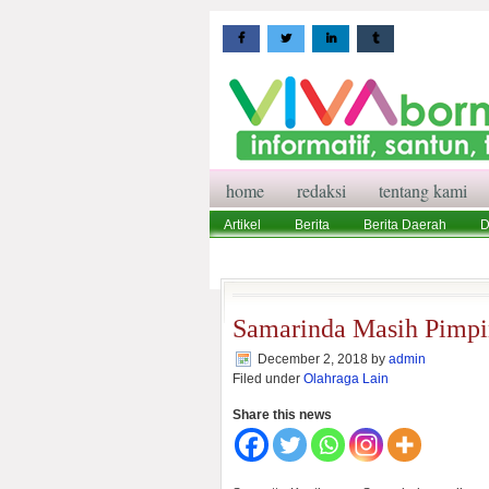
home
redaksi
tentang kami
Artikel
Berita
Berita Daerah
D
Wisata
Pedoman Media Siber
Red
Samarinda Masih Pimpi
December 2, 2018
by
admin
Filed under
Olahraga Lain
Share this news