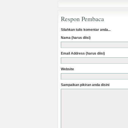
Respon Pembaca
Silahkan tulis komentar anda...
Nama (harus diisi)
Email Address (harus diisi)
Website
Sampaikan pikiran anda disini