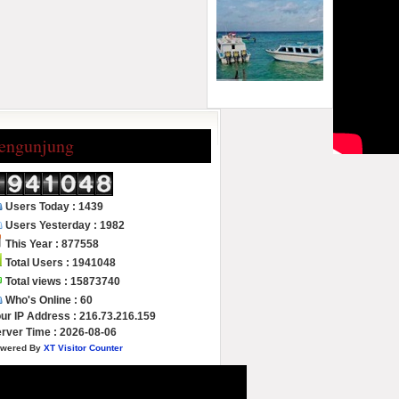
engunjung
Users Today : 1439
Users Yesterday : 1982
This Year : 877558
Total Users : 1941048
Total views : 15873740
Who's Online : 60
ur IP Address : 216.73.216.159
rver Time : 2026-08-06
wered By
XT Visitor Counter