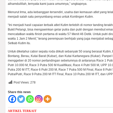
alhamdulillah, ternyata kami juara umumnya,” ungkapnya.
Menurut Irma, ada kebanggan tersendiri, usaha dan kemauan atlet yang te
menjadi salah satu penyumbang emas untuk Kontingen Kutim.
“Ini menjadi hasil capaian terbaik atlet Kutim terlebih di nomor tanding tera
Bukit Pelangi, bisa mengawinkan gelar putra dan putri dengan merebut ema
mencatatkan waktu finish pertama di waktu 57 Menit 46 Detik. Untuk putri di
waktu 1 Jam 2 Menit,” terang perempuan berhijab yang juga menjabat se
Setkab Kutim itu.
Untuk diketahui cabor sepatu roda diikuti sebanyak 50 orang berasal Kutim,
Bontang, Berau, Kutai Barat (Kubar), dan Kutai Kartanegara (Kukar). Panpe
menggeber di 20 nomor pertandingan sebelumnya di antaranya Race 1 Putra
Putri 10.000 M, Race 3 Putra 500 M Kualifikasi, Race 4 Putri 500 M, UPP 10.
Putra 200 M ITT, Race 6 Putri 200 M, Race 7 Putra 500 M Final, Race 8 Putr
Putra/Putri, Race 9 Putra 200 M ITT Final, Race 10 Putra 200 M ITT, dan UP
Post Views:
278
Share this news
ARTIKEL TERKAIT