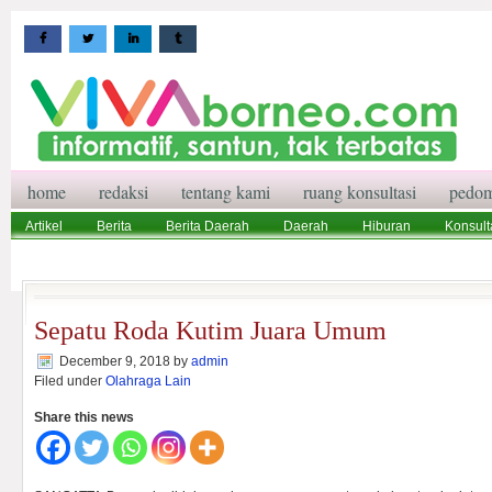
home
redaksi
tentang kami
ruang konsultasi
pedom
Artikel
Berita
Berita Daerah
Daerah
Hiburan
Konsult
Wisata
Pedoman Media Siber
Redaksi
Ruang Konsultasi
Sepatu Roda Kutim Juara Umum
December 9, 2018
by
admin
Filed under
Olahraga Lain
Share this news