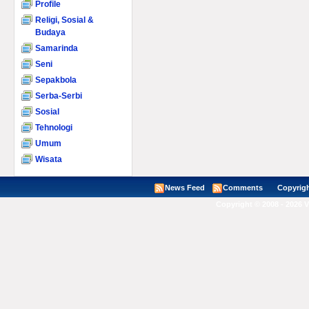
Profile
Religi, Sosial &
Budaya
Samarinda
Seni
Sepakbola
Serba-Serbi
Sosial
Tehnologi
Umum
Wisata
News Feed
Comments
Copyright ©
Copyright © 2008 - 2026 V