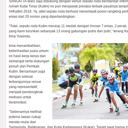
SANGATTA-Baru saja didukung dengan venue sepatu roda berstandar intern
rumah Kutai Timur (Kutim) ini pun menjawab prestasi terbaik pasalnya tam
VI/Kaltim 2018. Ya, atlet sepatu roda berhasil menempati posisi rangking 
emas dari 20 nomor yang dipertandingkan.
“Total, sepatu roda Kutim meraup 11 medali dengan rincian 7 emas, 2 perak, 
yang kami turunkan sebanyak 13 orang gabungan putra dan putri,” terang K
Irma Yuwinda.
Irma menambahkan,
keberhasilan juara umum
ini hasil kerja keras dan
semangat serta dukungan
penuh dari Pemkab
Kutim. Bersamaan juga
dengan selesai
terbangunnya venue
yang representatif,
menjadi pendongkrak
motivasi untuk
berprestasi.
“Sebenarnya melihat
potensi lawan cukup
merata mulai dari
Samarinda, Balikpapan, dan Kutai Kartanegara (Kukar). Target awal hanya 