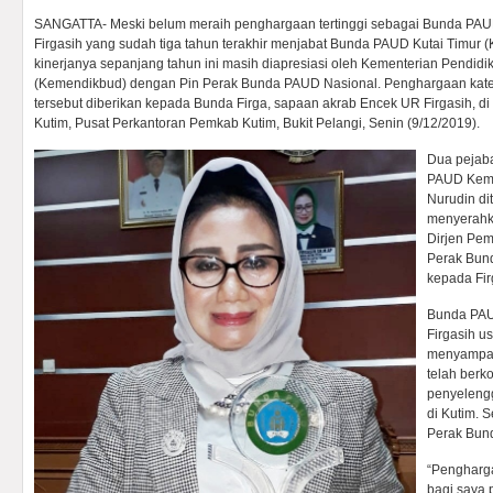
SANGATTA- Meski belum meraih penghargaan tertinggi sebagai Bunda PAU
Firgasih yang sudah tiga tahun terakhir menjabat Bunda PAUD Kutai Timur (K
kinerjanya sepanjang tahun ini masih diapresiasi oleh Kementerian Pendi
(Kemendikbud) dengan Pin Perak Bunda PAUD Nasional. Penghargaan kate
tersebut diberikan kepada Bunda Firga, sapaan akrab Encek UR Firgasih, 
Kutim, Pusat Perkantoran Pemkab Kutim, Bukit Pelangi, Senin (9/12/2019).
Dua pejaba
PAUD Keme
Nurudin d
menyerahka
Dirjen Pe
Perak Bun
kepada Fir
Bunda PAU
Firgasih 
menyampai
telah berk
penyeleng
di Kutim. 
Perak Bun
“Pengharga
bagi saya p