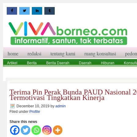
home
redaksi
tentang kami
ruang konsultasi
pedom
Artikel
Berita
Berita Daerah
Daerah
Hiburan
Konsult
Wisata
Pedoman Media Siber
Redaksi
Ruang Konsultasi
Terima Pin Perak Bunda PAUD Nasional 20
Termotivasi Tingkatkan Kinerja
December 10, 2019
by
admin
Filed under
Profile
Share this news