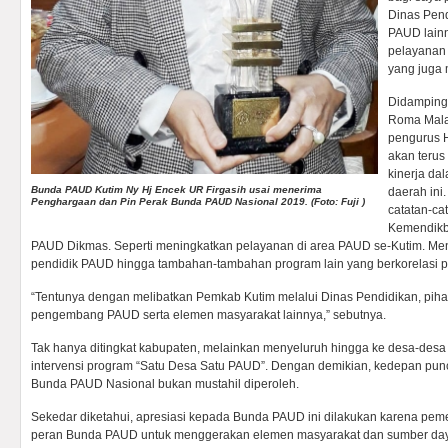
Dinas Pend
PAUD lainn
pelayanan 
yang juga
Didamping
Roma Malau
pengurus H
akan teru
kinerja d
Bunda PAUD Kutim Ny Hj Encek UR Firgasih usai menerima
daerah ini
Penghargaan dan Pin Perak Bunda PAUD Nasional 2019. (Foto: Fuji )
catatan-ca
Kemendikb
PAUD Dikmas. Seperti meningkatkan pelayanan di area PAUD se-Kutim. Men
pendidik PAUD hingga tambahan-tambahan program lain yang berkorelasi 
“Tentunya dengan melibatkan Pemkab Kutim melalui Dinas Pendidikan, piha
pengembang PAUD serta elemen masyarakat lainnya,” sebutnya.
Tak hanya ditingkat kabupaten, melainkan menyeluruh hingga ke desa-desa 
intervensi program “Satu Desa Satu PAUD”. Dengan demikian, kedepan pu
Bunda PAUD Nasional bukan mustahil diperoleh.
Sekedar diketahui, apresiasi kepada Bunda PAUD ini dilakukan karena peme
peran Bunda PAUD untuk menggerakan elemen masyarakat dan sumber daya