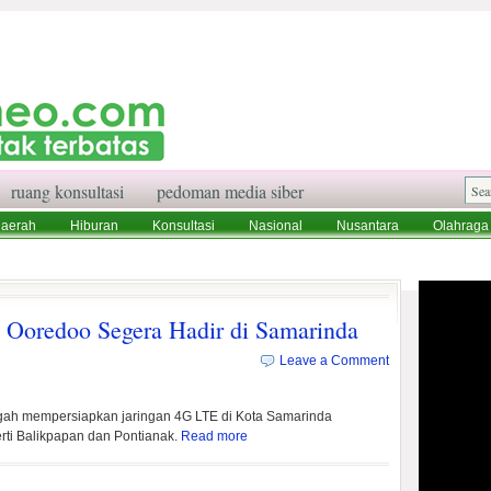
ruang konsultasi
pedoman media siber
aerah
Hiburan
Konsultasi
Nasional
Nusantara
Olahraga
aksi
Ruang Konsultasi
Tentang Kami
 Ooredoo Segera Hadir di Samarinda
Leave a Comment
gah mempersiapkan jaringan 4G LTE di Kota Samarinda
erti Balikpapan dan Pontianak.
Read more