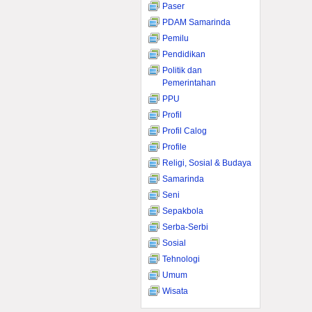
Paser
PDAM Samarinda
Pemilu
Pendidikan
Politik dan
Pemerintahan
PPU
Profil
Profil Calog
Profile
Religi, Sosial & Budaya
Samarinda
Seni
Sepakbola
Serba-Serbi
Sosial
Tehnologi
Umum
Wisata