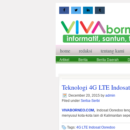
home
redaksi
tentang kami
Artikel
Berita
Berita Daerah
D
Wisata
Pedoman Media Siber
Red
Teknologi 4G LTE Indosat
December 20, 2015
by
admin
Filed under
Serba-Serbi
VIVABORNEO.COM
,
Indosat Ooredoo ten
menyusul kota-kota lain di Kalimantan sep
Tags:
4G LTE Indosat Ooredoo