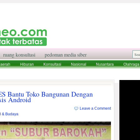
ruang konsultasi
pedoman media siber
aerah
Hiburan
Konsultasi
Nasional
Nusantara
Olahraga
aksi
Ruang Konsultasi
Tentang Kami
ES Bantu Toko Bangunan Dengan
sis Android
Leave a Comment
al & Budaya