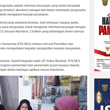
 pengusaha adalah informasi keuangan yang selalu terupdate
gi tersebut, akuntansi sebagai alat dalam membantu pengusaha
a telah mengalami banyak perubahan.
droid yang sekarang tersedia, baik berbayar maupun gratis,
ntu para pengusaha untuk mengelola informasi keuangan dengan
ES Jurusan Akuntansi, Chottam yang didampigni dosen lainnya
ri Samarinda (POLNES) melalui unit-unit Penelitian dan
lalu mengadakan kegiatan pengabdian kepada masyarakat
hasiswa. Seperti kegiatan pada UD Subur Barokah, POLNES
program pemerintah baik pemerintah pusat maupun daerah,
gah dalam berbagai aplikasi sesuai kebutuhan.