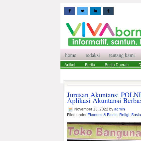
home
redaksi
tentang kami
Artikel
Berita
Berita Daerah
D
Wisata
Pedoman Media Siber
Red
Jurusan Akuntansi POLN
Aplikasi Akuntansi Berba
November 13, 2022
by
admin
Filed under
Ekonomi & Bisnis
,
Religi, Sosi