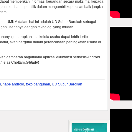
 dapat memberikan informasi keuangan secara maksimal kepada
dapat membantu pemilik dalam mengambil keputusan baik jangka
ttam.
antu UMKM dalam hal ini adalah UD Subur Barokah sebagai
ngan usahanya dengan teknologi yang mudah.
anya, diharapkan tata kelola usaha dapat lebih tertib.
adai, akan berguna dalam perencanaan peningkatan usaha di
ikan gambaran bagaimana aplikasi Akuntansi berbasis Android
” jelas Chottam
.(vb/adv)
s
,
hape android
,
toko bangunan
,
UD Subur Barokah