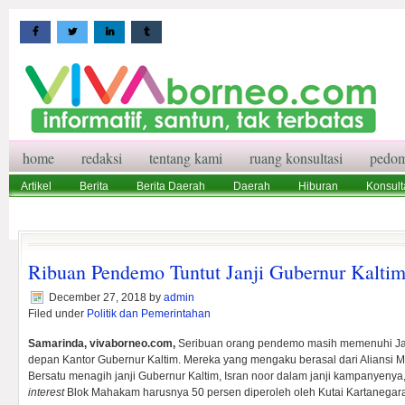
home
redaksi
tentang kami
ruang konsultasi
pedom
Artikel
Berita
Berita Daerah
Daerah
Hiburan
Konsult
Wisata
Pedoman Media Siber
Redaksi
Ruang Konsultasi
Ribuan Pendemo Tuntut Janji Gubernur Kaltim
December 27, 2018
by
admin
Filed under
Politik dan Pemerintahan
Samarinda, vivaborneo.com,
Seribuan orang pendemo masih memenuhi Jal
depan Kantor Gubernur Kaltim. Mereka yang mengaku berasal dari Aliansi M
Bersatu menagih janji Gubernur Kaltim, Isran noor dalam janji kampanyen
interest
Blok Mahakam harusnya 50 persen diperoleh oleh Kutai Kartanegara