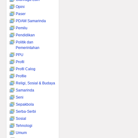
Opini
Paser
PDAM Samarinda
Pemilu
Pendidikan
Politik dan
Pemerintahan
PPU
Profil
Profil Calog
Profile
Religi, Sosial & Budaya
Samarinda
Seni
Sepakbola
Serba-Serbi
Sosial
Tehnologi
Umum