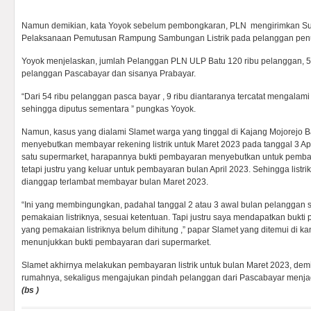
Namun demikian, kata Yoyok sebelum pembongkaran, PLN mengirimkan Su
Pelaksanaan Pemutusan Rampung Sambungan Listrik pada pelanggan penun
Yoyok menjelaskan, jumlah Pelanggan PLN ULP Batu 120 ribu pelanggan, 5
pelanggan Pascabayar dan sisanya Prabayar.
“Dari 54 ribu pelanggan pasca bayar , 9 ribu diantaranya tercatat mengala
sehingga diputus sementara ” pungkas Yoyok.
Namun, kasus yang dialami Slamet warga yang tinggal di Kajang Mojorejo B
menyebutkan membayar rekening listrik untuk Maret 2023 pada tanggal 3 Apri
satu supermarket, harapannya bukti pembayaran menyebutkan untuk pembaya
tetapi justru yang keluar untuk pembayaran bulan April 2023. Sehingga listr
dianggap terlambat membayar bulan Maret 2023.
“Ini yang membingungkan, padahal tanggal 2 atau 3 awal bulan pelanggan
pemakaian listriknya, sesuai ketentuan. Tapi justru saya mendapatkan bukt
yang pemakaian listriknya belum dihitung ,” papar Slamet yang ditemui di ka
menunjukkan bukti pembayaran dari supermarket.
Slamet akhirnya melakukan pembayaran listrik untuk bulan Maret 2023, dem
rumahnya, sekaligus mengajukan pindah pelanggan dari Pascabayar menjadi
(bs )