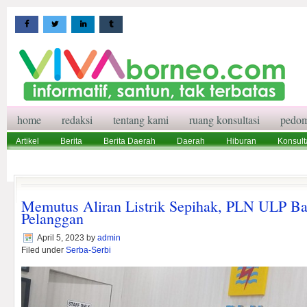
home
redaksi
tentang kami
ruang konsultasi
pedom
Artikel
Berita
Berita Daerah
Daerah
Hiburan
Konsult
Wisata
Pedoman Media Siber
Redaksi
Ruang Konsultasi
Memutus Aliran Listrik Sepihak, PLN ULP Ba
Pelanggan
April 5, 2023
by
admin
Filed under
Serba-Serbi