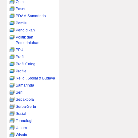
Opini
Paser
PDAM Samarinda
Pemilu
Pendidikan
Politik dan
Pemerintahan
PPU
Profil
Profil Calog
Profile
Religi, Sosial & Budaya
Samarinda
Seni
Sepakbola
Serba-Serbi
Sosial
Tehnologi
Umum
Wisata