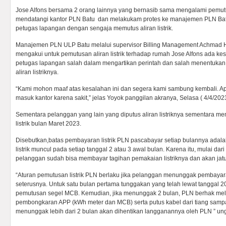
Jose Alfons bersama 2 orang lainnya yang bernasib sama mengalami pemutus
mendatangi kantor PLN Batu dan melakukam protes ke manajemen PLN Batu
petugas lapangan dengan sengaja memutus aliran listrik.
Manajemen PLN ULP Batu melalui supervisor Billing Management Achmad Ha
mengakui untuk pemutusan aliran listrik terhadap rumah Jose Alfons ada ke
petugas lapangan salah dalam mengartikan perintah dan salah menentukan
aliran listriknya.
“Kami mohon maaf atas kesalahan ini dan segera kami sambung kembali. Apal
masuk kantor karena sakit,” jelas Yoyok panggilan akranya, Selasa ( 4/4/202
Sementara pelanggan yang lain yang diputus aliran listriknya sementara 
listrik bulan Maret 2023.
Disebutkan,batas pembayaran listrik PLN pascabayar setiap bulannya adala
listrik muncul pada setiap tanggal 2 atau 3 awal bulan. Karena itu, mulai dar
pelanggan sudah bisa membayar tagihan pemakaian listriknya dan akan jatu
“Aturan pemutusan listrik PLN berlaku jika pelanggan menunggak pembayar
seterusnya. Untuk satu bulan pertama tunggakan yang telah lewat tanggal 
pemutusan segel MCB. Kemudian, jika menunggak 2 bulan, PLN berhak me
pembongkaran APP (kWh meter dan MCB) serta putus kabel dari tiang samp
menunggak lebih dari 2 bulan akan dihentikan langganannya oleh PLN ” ung