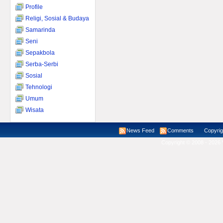
Profile
Religi, Sosial & Budaya
Samarinda
Seni
Sepakbola
Serba-Serbi
Sosial
Tehnologi
Umum
Wisata
News Feed
Comments
Copyright ©
Copyright © 2008 - 2026 