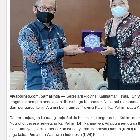
Vivaborneo.com, Samarinda —
SekretarisProvinsi Kalimantan Timur, Sri 
tengah menempuh pendidikan di Lembaga Ketahanan Nasional (Lemhanna
dari pengurus Ikatan Alumni Lemhannas Provinsi Kaltim (Ikal Kaltim, pada K
Dalam kunjungan ke ruang kerja Sekda Kaltim ini, pengurus Ikal Kaltim terdiri
Nugroho, beserta sekretaris Ikal Kaltim, DR Rahmawati. Ada pula pengurus Ik
Hajaturamyah, komisioner di Komisi Penyiaran Indonesia Daerah (KPID) Kalt
juga ketua Persatuan Wartawan Indonesia (PWI) Kaltim.