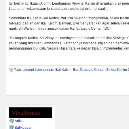
Sri berharap, Ikatan Alumni Lemhannas Provinsi Kaltim diharapkan bisa me
ketahanan kebangsaan tersebut pada generasi milenial saat ini.
Sementara itu, Ketua Ikal Kaltim Prof Dwi Nugroho mengatakan, sekda Kalti
menjadi bagian dari Ikal Kaltim. Bahkan, Dwi menyarankan agar setelah se
nanti, Sri Wahyuni dapat masuk dalam Ikal Strategic Center (ISC)
“Sekdaprov Kaltim, Sri Wahyuni nantinya dapat masuk dalam Ikal Strategic
kajian yang didirikan Lemhannas. Harapannya berbagai kajian dan pemikir
pembangunan Ibu Kota Negara Nusantara ke depan bisa diimplementasikan 
Tags:
alumni Lemhannas
,
Ikal Kaltim
,
Ikal Strategic Center
,
Sekda Kaltim 
VivaBorneo
Artikel
Balikpapan