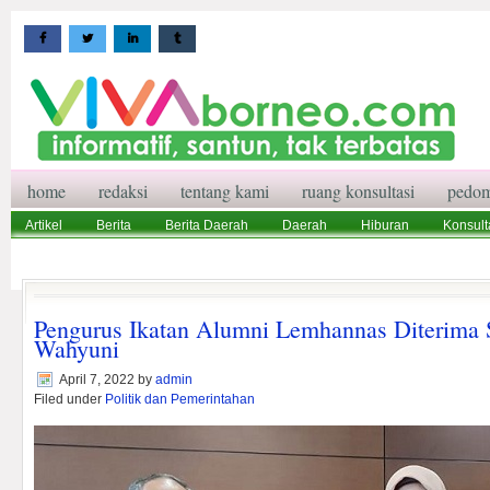
home
redaksi
tentang kami
ruang konsultasi
pedom
Artikel
Berita
Berita Daerah
Daerah
Hiburan
Konsult
Wisata
Pedoman Media Siber
Redaksi
Ruang Konsultasi
Pengurus Ikatan Alumni Lemhannas Diterima 
Wahyuni
April 7, 2022
by
admin
Filed under
Politik dan Pemerintahan