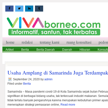
home
redaksi
tentang kami
ruang konsultasi
pedom
Artikel
Berita
Berita Daerah
Daerah
Hiburan
Konsult
Wisata
Pedoman Media Siber
Redaksi
Ruang Konsultasi
Usaha Amplang di Samarinda Juga Terdampak
September 24, 2020
by
admin
Filed under
Berita
Samarinda – Masa pandemi covid-19 di Kota Samarinda sejak bulan Februa
signifikan di berbagai bidang usaha, tak terkecuali industri makanan. Semul
tidak terlalu banyak pengaruhnya karena merupakan kebutuhan primer apal
menerapkan strategi pemasaran online,
Read more