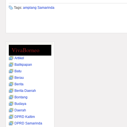
Tags:
amplang Samarinda
VivaBorneo
Artikel
Balikpapan
Batu
Berau
Berita
Berita Daerah
Bontang
Budaya
Daerah
DPRD Kaltim
DPRD Samarinda