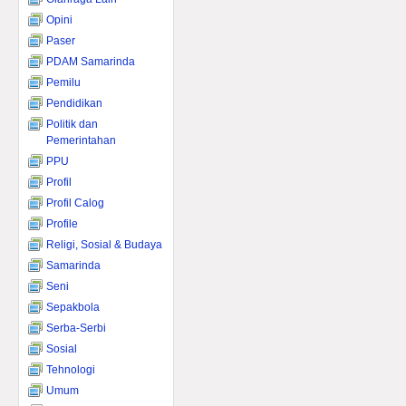
Opini
Paser
PDAM Samarinda
Pemilu
Pendidikan
Politik dan
Pemerintahan
PPU
Profil
Profil Calog
Profile
Religi, Sosial & Budaya
Samarinda
Seni
Sepakbola
Serba-Serbi
Sosial
Tehnologi
Umum