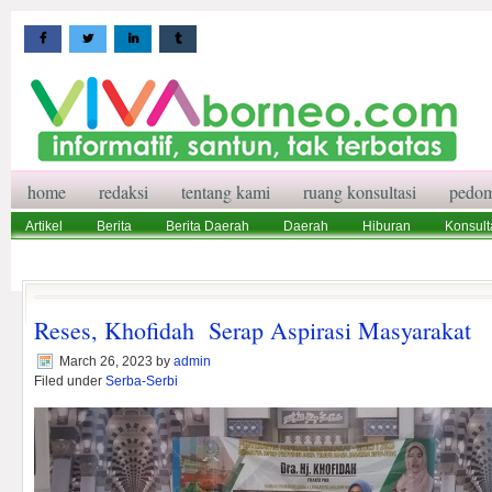
home
redaksi
tentang kami
ruang konsultasi
pedom
Artikel
Berita
Berita Daerah
Daerah
Hiburan
Konsult
Wisata
Pedoman Media Siber
Redaksi
Ruang Konsultasi
Reses, Khofidah Serap Aspirasi Masyarakat
March 26, 2023
by
admin
Filed under
Serba-Serbi