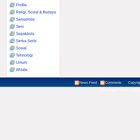
Profile
Religi, Sosial & Budaya
Samarinda
Seni
Sepakbola
Serba-Serbi
Sosial
Tehnologi
Umum
Wisata
News Feed
Comments
Copyright ©
Copyright © 2008 - 2026 