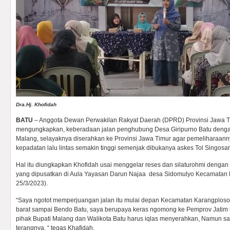
Dra.Hj. Khofidah
BATU
– Anggota Dewan Perwakilan Rakyat Daerah (DPRD) Provinsi Jawa Ti
mengungkapkan, keberadaan jalan penghubung Desa Giripurno Batu deng
Malang, selayaknya diserahkan ke Provinsi Jawa Timur agar pemeliharaanny
kepadatan lalu lintas semakin tinggi semenjak dibukanya askes Tol Singosar
Hal itu diungkapkan Khofidah usai menggelar reses dan silaturohmi dengan
yang dipusatkan di Aula Yayasan Darun Najaa desa Sidomulyo Kecamatan Bu
25/3/2023).
“Saya ngotot memperjuangan jalan itu mulai depan Kecamatan Karangplos
barat sampai Bendo Batu, saya berupaya keras ngomong ke Pemprov Jatim u
pihak Bupati Malang dan Walikota Batu harus iqlas menyerahkan, Namun samp
terangnya, “ tegas Khafidah.