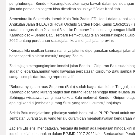
penghubungan Bendo – Karangploso akan saya bawah dalam persidangan d
jika ada persoalan segera bisa dicarikan solusinya “ Jelas Khofidah.
Sementara itu Sekretaris daerah Kota Batu Zadim Effesiensi dalam rapat koo
Angkutan Jalan (FLLAJ) di Royal Orchids Garden Hotel, Kamis (16/3/2023) 
sudah mengusulkan 2 sampai 3 kali ke Pemprov Jatim tentang pengambilal
Karangploso – Bendo Batu. Terbaru Pemkot Batu telah bersurat kepada Gu
2022 tentang perubahan status jalan kota menjadi jalan provinsi.
“Kenapa kita usulkan karena nantinya jalur itu dipergunakan sebagai jalan a
besar seperti bis bisa masuk,“ ungkap Zadim.
Zadim juga mengungkapkan kondisi jalan Bendo – Giripurno Batu sudah bagu
sudah dilebarkan,namun yang kawasan perbatasan Giripurno Batu sampai
sangat sempit dan kurang representatif.
“Sebenarnya jalan ruas Giripurno (Batu) sudah bagus dan lebar. Tinggal jal
Karangploso yang kurang bagus dan kurang lebar sehingga tidak leluasa unt
Sehingga wisatawan yang mau ke kota Batu melewati Bendo – Giripurno agak
apalagi kondisi jembatan jurang Susu yang terlalu curam,“ lanjutnya.
Sekda Batu menjelaskan, pihaknya sudah bersurat ke PUPR Pusat untuk m
Jembatan Jurang Susu yang terlalu curam dan membahayakan kendaraan ya
Zadiem Efisiensi mengatakan, rencana itu belum ada kejelasan hingga kini
tersebut telah dituangkan dalam RPJMD 2017-2022 lalu. Berdasarkan Pera